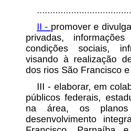
...................................
II -
promover e divulga
privadas, informações
condições sociais, in
visando à realização 
dos rios São Francisco e
III
- elaborar, em col
públicos federais, esta
na área, os planos
desenvolvimento integ
Francisco, Parnaíba e