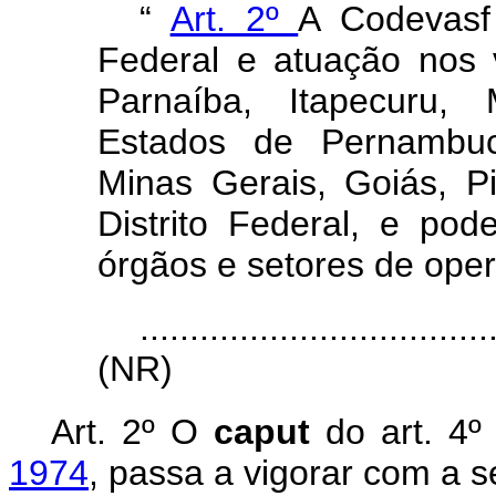
“
Art. 2º
A Codevasf 
Federal e atuação nos 
Parnaíba, Itapecuru,
Estados de Pernambuco
Minas Gerais, Goiás, 
Distrito Federal, e pod
órgãos e setores de ope
...................................
(NR)
Art.
2º O
caput
do art. 4
1974
, passa a vigorar com a s