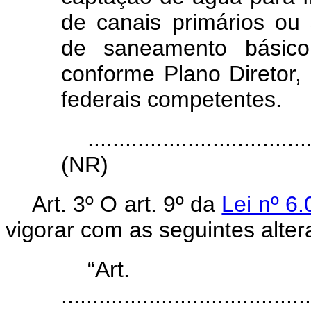
de canais primários ou
de saneamento básico, 
conforme Plano Diretor,
federais competentes.
...................................
(NR)
Art.
3º O art. 9º da
Lei nº 6
vigorar com as seguintes alter
“Ar
........................................