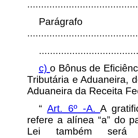
........................................
Parágr
........................................
...................................
c)
o Bônus de Eficiênc
Tributária e Aduaneira, d
Aduaneira da Receita Fed
“
Art. 6º -A.
A grati
refere a alínea “a” do p
Lei também será d