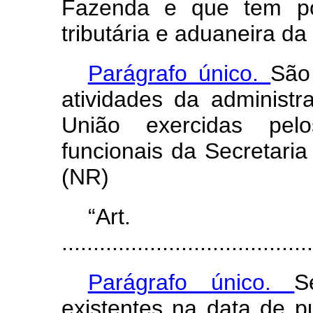
Fazenda e que tem por
tributária e aduaneira da
Parágrafo único.
São
atividades da administr
União exercidas pel
funcionais da Secretaria
(NR)
“Ar
........................................
Parágrafo único.
S
existentes na data de p