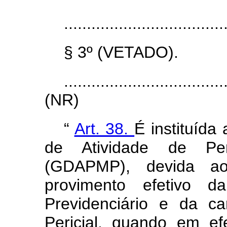
...................................
§ 3º (VETADO).
...................................
(NR)
“
Art. 38.
É instituíd
de Atividade de Perí
(GDAPMP), devida ao
provimento efetivo da
Previdenciário e da ca
Pericial, quando em efe