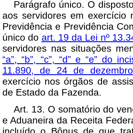
Parágrafo único. O dispost
aos servidores em exercício
Previdência e Previdência Co
único do
art. 19 da Lei nº 13
servidores nas situações m
“a”, “b”, “c”, “d” e “e” do in
11.890, de 24 de dezemb
exercício nos órgãos de assis
de Estado da Fazenda.
Art. 13. O somatório do ven
e Aduaneira da Receita Federa
incluído o Bônus de que tra