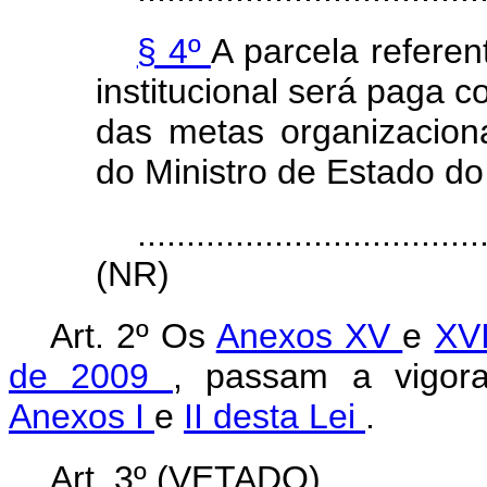
§ 4º
A parcela refere
institucional será paga 
das metas organizacion
do Ministro de Estado do
...................................
(NR)
Art. 2º Os
Anexos XV
e
XVI
de 2009
, passam a vigora
Anexos I
e
II desta Lei
.
Art. 3º (VETADO).