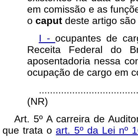
em comissão e as funçõe
o
caput
deste artigo são
I -
ocupantes de car
Receita Federal do B
aposentadoria nessa cond
ocupação de cargo em c
...................................
(NR)
Art. 5º A carreira de Audit
que trata o
art. 5º da Lei nº