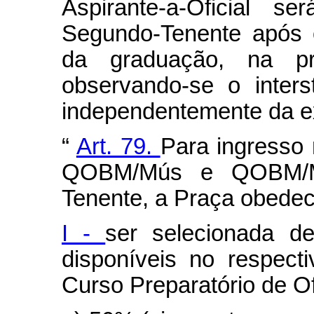
Aspirante-a-Oficial 
Segundo-Tenente após 
da graduação, na pr
observando-se o inter
independentemente da ex
“
Art. 79.
Para ingress
QOBM/Mús e QOBM/M
Tenente, a Praça obedec
I -
ser selecionada d
disponíveis no respect
Curso Preparatório de Of