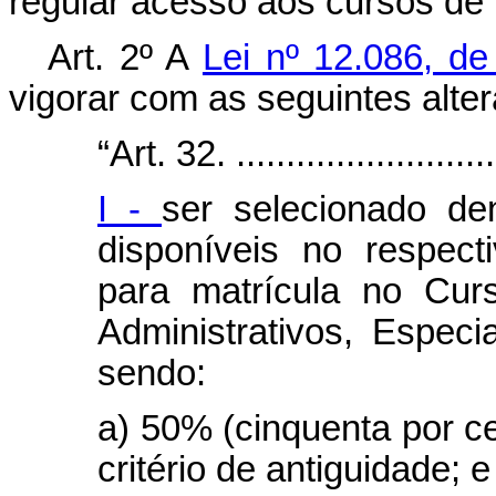
regular acesso aos cursos de h
Art. 2º A
Lei nº 12.086, 
vigorar com as seguintes alte
“Art. 32. ...........................
I -
ser selecionado de
disponíveis no respec
para matrícula no Curs
Administrativos, Espec
sendo:
a) 50% (cinquenta por c
critério de antiguidade; e