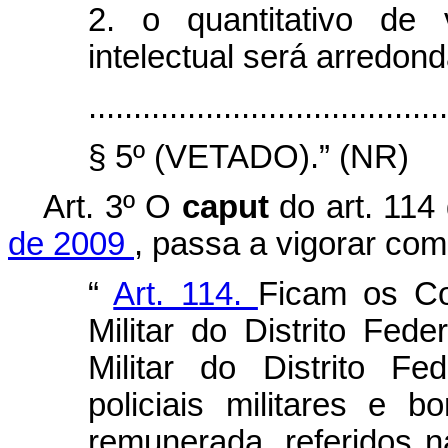
2. o quantitativo de
intelectual será arredon
........................................
§ 5º (VETADO).” (NR)
Art. 3º O
caput
do art. 114
de 2009
, passa a vigorar com
“
Art. 114.
Ficam os Co
Militar do Distrito Fe
Militar do Distrito Fe
policiais militares e b
remunerada, referidos 