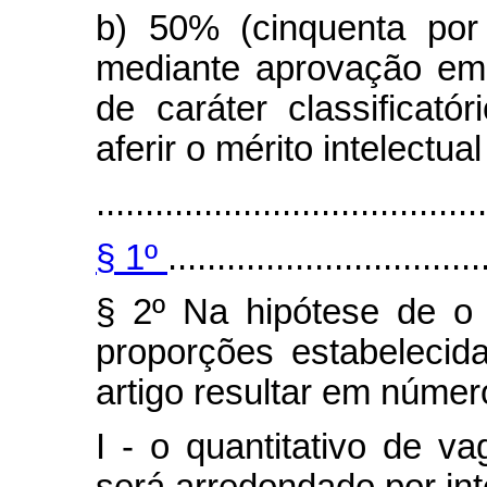
b) 50% (cinquenta por
mediante aprovação em 
de caráter classificatór
aferir o mérito intelectua
........................................
§ 1º
................................
§ 2º Na hipótese de o 
proporções estabelecid
artigo resultar em número
I - o quantitativo de v