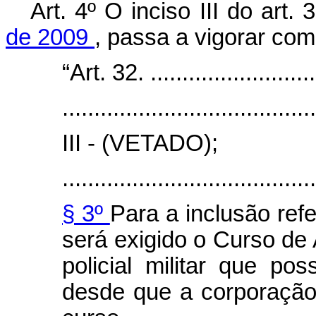
Art. 4º O inciso III do art.
de 2009
, passa a vigorar com
“Art. 32. ...........................
........................................
III - (VETADO);
........................................
§ 3º
Para a inclusão ref
será exigido o Curso de
policial militar que po
desde que a corporação 