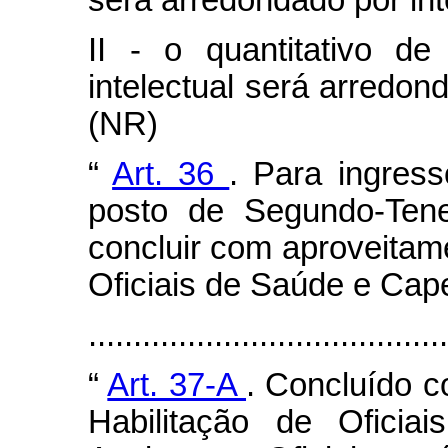
será arredondado por int
II - o quantitativo d
intelectual será arredon
(NR)
“
Art. 36
. Para ingr
posto de Segundo-Tenen
concluir com aproveitam
Oficiais de Saúde e Cap
......................................
“
Art. 37-A
. Concluído 
Habilitação de Ofici