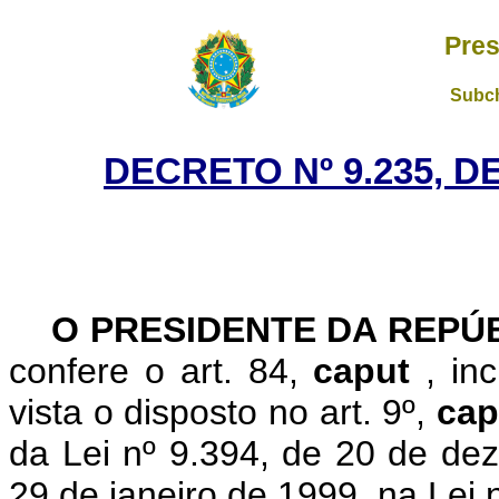
Pres
Subch
DECRETO Nº 9.235, D
O PRESIDENTE DA REPÚ
confere o art. 84,
caput
, in
vista o disposto no art. 9º,
ca
da Lei nº 9.394, de 20 de de
29 de janeiro de 1999, na Lei 