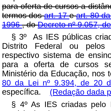
para oferta de cursos a distân
termos dos
art. 17
e
art. 80 d
1996
, do
Decreto nº 9.057, d
§ 3º As IES públicas cria
Distrito Federal ou pelos
respectivo sistema de ensin
para a oferta de cursos se
Ministério da Educação, nos 
80 da Lei nº 9.394, de 20 
específica.
(Redação dada pe
§ 4º As IES criadas pelo P