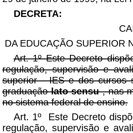
DECRETA:
CA
DA EDUCAÇÃO SUPERIOR N
Art. 1º Este Decreto dispõ
regulação, supervisão e aval
superior - IES e dos cursos
graduação
lato sensu
, nas m
no sistema federal de ensino.
Art. 1º Este Decreto dispõ
regulação, supervisão e aval