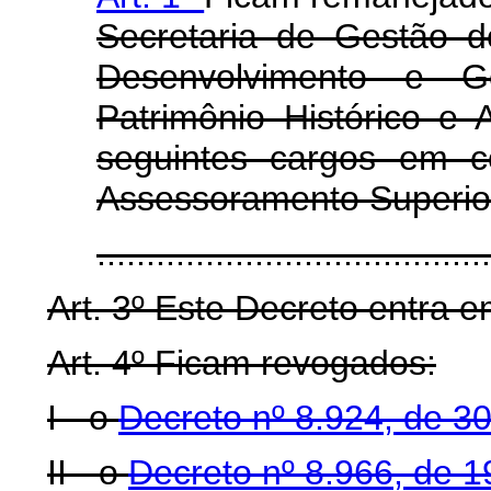
Secretaria de Gestão d
Desenvolvimento e G
Patrimônio Histórico e 
seguintes cargos em c
Assessoramento Superio
......................................
Art. 3º Este Decreto entra e
Art. 4º Ficam revogados:
I - o
Decreto nº 8.924, de 
II - o
Decreto nº 8.966, de 1