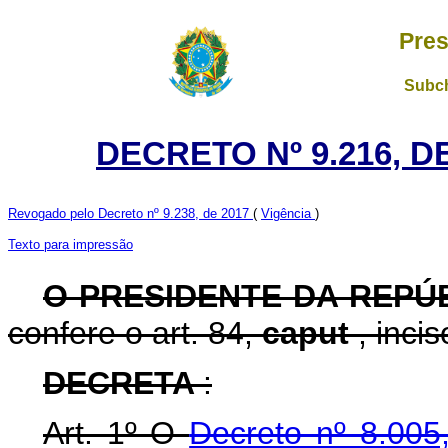
Pres
Subch
DECRETO Nº 9.216, D
Revogado pelo Decreto nº 9.238, de 2017
(
Vigência
)
Texto para impressão
O PRESIDENTE DA REPÚ
confere o art. 84,
caput
, inci
DECRETA
:
Art. 1º O
Decreto nº 8.00