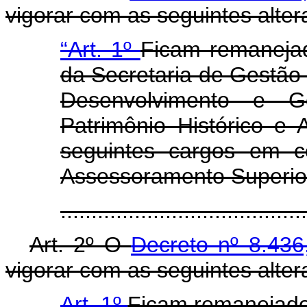
vigorar com as seguintes alter
“Art. 1º
Ficam remanejad
da Secretaria de Gestão 
Desenvolvimento e G
Patrimônio Histórico e 
seguintes cargos em c
Assessoramento Superio
......................................
Art. 2º O
Decreto nº 8.436
vigorar com as seguintes alter
Art. 1º
Ficam remanejados