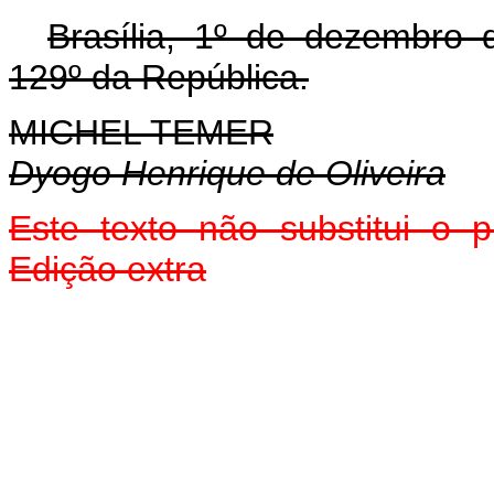
Brasília, 1º de dezembro
129º da República.
MICHEL TEMER
Dyogo Henrique de Oliveira
Este texto não substitui o
Edição extra