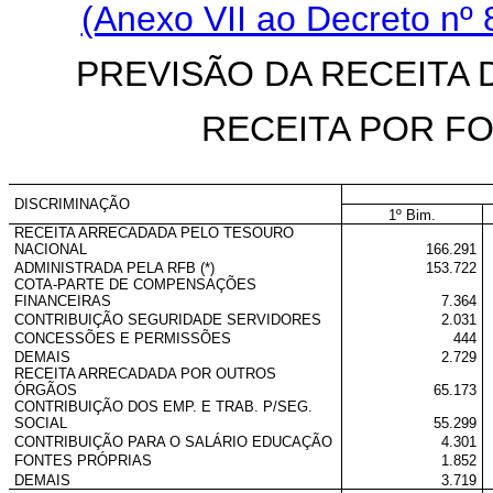
(Anexo VII ao Decreto nº 
PREVISÃO DA RECEITA 
RECEITA POR FO
DISCRIMINAÇÃO
1º Bim.
RECEITA ARRECADADA PELO TESOURO
NACIONAL
166.291
ADMINISTRADA PELA RFB (*)
153.722
COTA-PARTE DE COMPENSAÇÕES
FINANCEIRAS
7.364
CONTRIBUIÇÃO SEGURIDADE SERVIDORES
2.031
CONCESSÕES E PERMISSÕES
444
DEMAIS
2.729
RECEITA ARRECADADA POR OUTROS
ÓRGÃOS
65.173
CONTRIBUIÇÃO DOS EMP. E TRAB. P/SEG.
SOCIAL
55.299
CONTRIBUIÇÃO PARA O SALÁRIO EDUCAÇÃO
4.301
FONTES PRÓPRIAS
1.852
DEMAIS
3.719