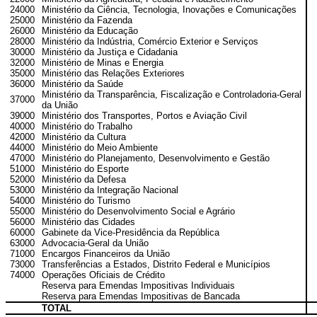
24000
Ministério da Ciência, Tecnologia, Inovações e Comunicações
25000
Ministério da Fazenda
26000
Ministério da Educação
28000
Ministério da Indústria, Comércio Exterior e Serviços
30000
Ministério da Justiça e Cidadania
32000
Ministério de Minas e Energia
35000
Ministério das Relações Exteriores
36000
Ministério da Saúde
Ministério da Transparência, Fiscalização e Controladoria-Geral
37000
da União
39000
Ministério dos Transportes, Portos e Aviação Civil
40000
Ministério do Trabalho
42000
Ministério da Cultura
44000
Ministério do Meio Ambiente
47000
Ministério do Planejamento, Desenvolvimento e Gestão
51000
Ministério do Esporte
52000
Ministério da Defesa
53000
Ministério da Integração Nacional
54000
Ministério do Turismo
55000
Ministério do Desenvolvimento Social e Agrário
56000
Ministério das Cidades
60000
Gabinete da Vice-Presidência da República
63000
Advocacia-Geral da União
71000
Encargos Financeiros da União
73000
Transferências a Estados, Distrito Federal e Municípios
74000
Operações Oficiais de Crédito
Reserva para Emendas Impositivas Individuais
Reserva para Emendas Impositivas de Bancada
TOTAL