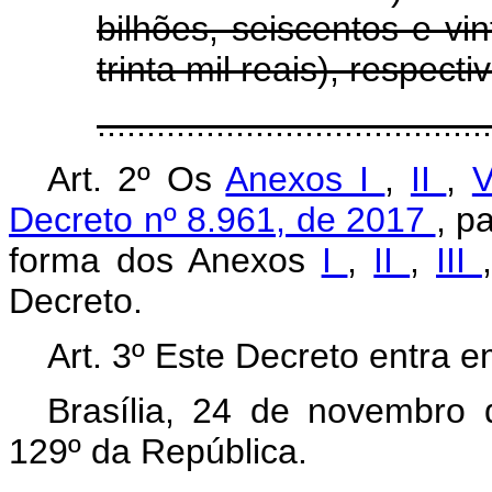
bilhões, seiscentos e vin
trinta mil reais), respec
.....................................
Art. 2º Os
Anexos I
,
II
,
V
Decreto nº 8.961, de 2017
, p
forma dos Anexos
I
,
II
,
III
Decreto.
Art. 3º Este Decreto entra e
Brasília, 24 de novembro
129º da República.