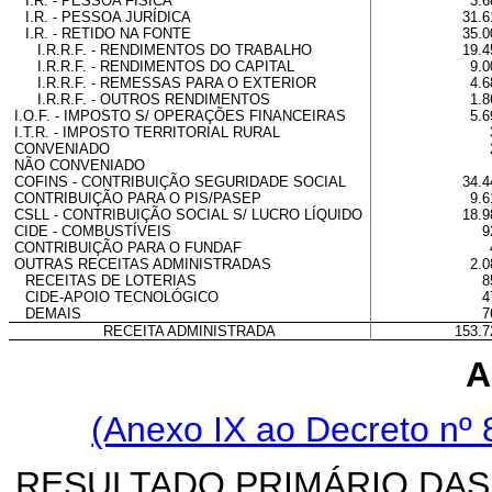
I.R. - PESSOA FÍSICA
3.6
I.R. - PESSOA JURÍDICA
31.6
I.R. - RETIDO NA FONTE
35.0
I.R.R.F. - RENDIMENTOS DO TRABALHO
19.4
I.R.R.F. - RENDIMENTOS DO CAPITAL
9.0
I.R.R.F. - REMESSAS PARA O EXTERIOR
4.6
I.R.R.F. - OUTROS RENDIMENTOS
1.8
I.O.F. - IMPOSTO S/ OPERAÇÕES FINANCEIRAS
5.6
I.T.R. - IMPOSTO TERRITORIAL RURAL
CONVENIADO
NÃO CONVENIADO
COFINS - CONTRIBUIÇÃO SEGURIDADE SOCIAL
34.4
CONTRIBUIÇÃO PARA O PIS/PASEP
9.6
CSLL - CONTRIBUIÇÃO SOCIAL S/ LUCRO LÍQUIDO
18.9
CIDE - COMBUSTÍVEIS
9
CONTRIBUIÇÃO PARA O FUNDAF
OUTRAS RECEITAS ADMINISTRADAS
2.0
RECEITAS DE LOTERIAS
8
CIDE-APOIO TECNOLÓGICO
4
DEMAIS
7
RECEITA ADMINISTRADA
153.7
A
(Anexo IX ao Decreto nº 
RESULTADO PRIMÁRIO DAS