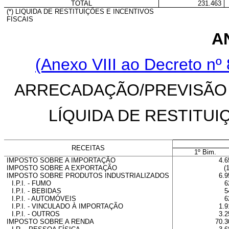
TOTAL
231.463
(*) LIQUIDA DE RESTITUÍÇÕES E INCENTIVOS
FISCAIS
A
(Anexo VIII ao Decreto nº 
ARRECADAÇÃO/PREVISÃO D
LÍQUIDA DE RESTITUI
RECEITAS
1º Bim.
IMPOSTO SOBRE A IMPORTAÇÃO
4.6
IMPOSTO SOBRE A EXPORTAÇÃO
(
IMPOSTO SOBRE PRODUTOS INDUSTRIALIZADOS
6.9
I.P.I. - FUMO
6
I.P.I. - BEBIDAS
5
I.P.I. - AUTOMÓVEIS
6
I.P.I. - VINCULADO À IMPORTAÇÃO
1.9
I.P.I. - OUTROS
3.2
IMPOSTO SOBRE A RENDA
70.3