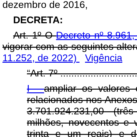
dezembro de 2016,
DECRETA:
Art. 1º O
Decreto nº 8.961,
vigorar com as seguintes al
11.252, de 2022)
Vigência
“Art. 7º .............................
I -
ampliar os valores 
relacionados nos Anexos 
3.701.924.231,00 (trê
milhões, novecentos e v
trinta e um reais) e 