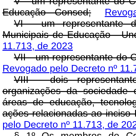
V - um representante do C
Educação - Consed;
Revoga
VI - um representante d
Municipais de Educação - Un
11.713, de 2023
VII - um representante do 
Revogado pelo Decreto nº 11.
VIII - dois representan
organizações da sociedade 
áreas de educação, tecnolog
ações relacionadas ao inciso 
pelo Decreto nº 11.713, de 20
§ 1º Os membros do Comi