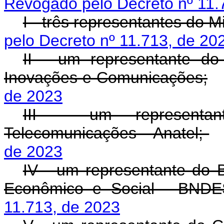
Revogado pelo Decreto nº 11.
I - três representantes do M
pelo Decreto nº 11.713, de 20
II - um representante do 
Inovações e Comunicações;
de 2023
III - um representa
Telecomunicações - Anatel;
de 2023
IV - um representante do 
Econômico e Social - BNDE
11.713, de 2023