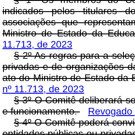
indicados pelos titulares 
associações que represent
Ministro de Estado da Educa
11.713, de 2023
§ 2º As regras para a sele
privadas e de organizações da
ato do Ministro de Estado da
nº 11.713, de 2023
§ 3º O Comitê deliberará s
e funcionamento.
Revogado p
§ 4º O Comitê poderá convi
entidades públicas ou privadas