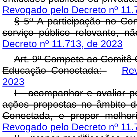
Revogado pelo Decreto nº 11.
§ 5º A participação no Co
serviço público relevante, n
Decreto nº 11.713, de 2023
Art. 9º Compete ao Comitê 
Educação Conectada:
Rev
2023
I - acompanhar e avaliar 
ações propostas no âmbito 
Conectada, e propor melho
Revogado pelo Decreto nº 11.