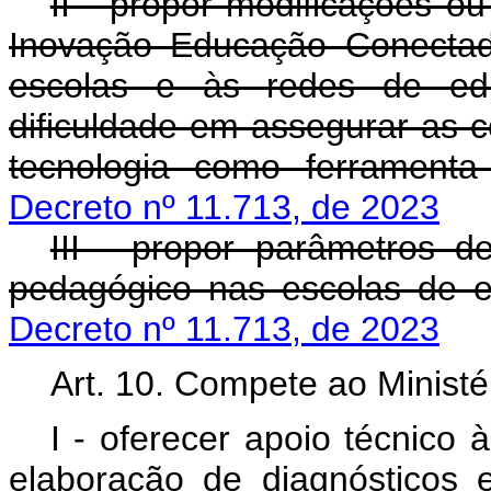
II - propor modificações o
Inovação Educação Conectada
escolas e às redes de ed
dificuldade em assegurar as 
tecnologia como ferramenta
Decreto nº 11.713, de 2023
III - propor parâmetros 
pedagógico nas escolas de e
Decreto nº 11.713, de 2023
Art. 10. Compete ao Minist
I - oferecer apoio técnico
elaboração de diagnósticos 