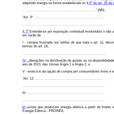
adquirido energia na forma estabelecida no
§ 5º do art. 26 da
........................................................................” (NR)
“Art. 3º ....................................................................
..................................................................................
§ 7º
Entende-se por exposição contratual involuntária o não 
em razão de:
I - compra frustrada nos leilões de que trata o art. 11, dec
termos do art. 18;
...................................................................................
IV -
alterações na distribuição de quotas ou na disponibilidad
ano de 2013, das Usinas Angra 1 e Angra 2; e
V - exercício da opção de compra por consumidores livres e e
“Art. 13. ..................................................................
.................................................................................
III - ..........................................................................
.................................................................................
b)
usinas que produzam energia elétrica a partir de fontes 
Energia Elétrica - PROINFA;