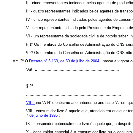
II - cinco representantes indicados pelos agentes de produção
III - quatro representantes indicados pelos agentes de transpo
IV - cinco representantes indicados pelos agentes de consumo
V - um representante indicado pelo Presidente da Empresa d
VI - um representante da sociedade civil e de notório saber
§ 1º Os membros do Conselho de Administração do ONS serão 
§ 2º Os membros do Conselho de Administração do ONS não pod
Art. 2º O
Decreto nº 5.163, de 30 de julho de 2004
, passa a vigorar 
“Art. 1º ...................................................................
................................................................................
§ 2º ........................................................................
................................................................................
VII -
ano “A-N” o enésimo ano anterior ao ano-base “A” em que 
VIII - consumidor livre é aquele que, atendido em qualquer t
7 de julho de 1995
;
IX - consumidor potencialmente livre é aquele que, a despeit
X - consumidor especial é o consumidor livre ou o conjunto