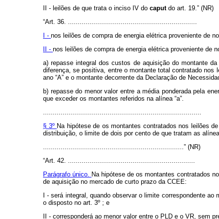
II - leilões de que trata o inciso IV do
caput
do art. 19.” (NR)
“Art. 36. ..................................................................
I -
nos leilões de compra de energia elétrica proveniente de n
II -
nos leilões de compra de energia elétrica proveniente de 
a) repasse integral dos custos de aquisição do montante da 
diferença, se positiva, entre o montante total contratado nos
ano “A” e o montante decorrente da Declaração de Necessidad
b) repasse do menor valor entre a média ponderada pela ener
que exceder os montantes referidos na alínea “a”.
.................................................................................
§ 3º
Na hipótese de os montantes contratados nos leilões de
distribuição, o limite de dois por cento de que tratam as alínea
........................................................................” (NR)
“Art. 42. .................................................................
Parágrafo único.
Na hipótese de os montantes contratados nos
de aquisição no mercado de curto prazo da CCEE:
I - será integral, quando observar o limite correspondente a
o disposto no art. 3º ; e
II - corresponderá ao menor valor entre o PLD e o VR, sem pr