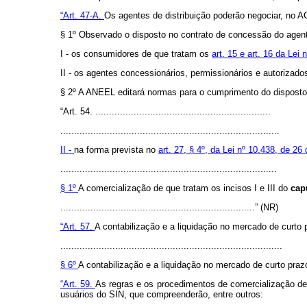
“Art. 47-A.
Os agentes de distribuição poderão negociar, no A
§ 1º Observado o disposto no contrato de concessão do agent
I - os consumidores de que tratam os
art. 15 e art. 16 da Lei
II - os agentes concessionários, permissionários e autorizad
§ 2º A ANEEL editará normas para o cumprimento do disposto 
“Art. 54. ................................................................
................................................................................
II -
na forma prevista no
art. 27, § 4º, da Lei nº 10.438, de 26
...............................................................................
§ 1º
A comercialização de que tratam os incisos I e III do
cap
.......................................................................” (NR)
“Art. 57.
A contabilização e a liquidação no mercado de curto
.................................................................................
§ 6º
A contabilização e a liquidação no mercado de curto pra
“Art. 59.
As regras e os procedimentos de comercialização de
usuários do SIN, que compreenderão, entre outros: