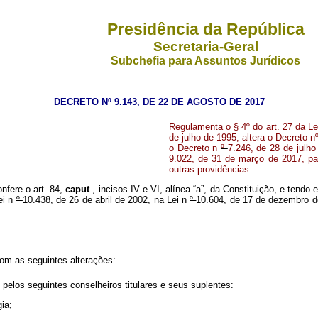
Presidência da República
Secretaria-Geral
Subchefia para Assuntos Jurídicos
DECRETO Nº 9.143, DE 22 DE AGOSTO DE 2017
Regulamenta o § 4º do art. 27 da Le
de julho de 1995, altera o Decreto 
o Decreto n
º
7.246, de 28 de julh
9.022, de 31 de março de 2017, par
outras providências.
onfere o art. 84,
caput
, incisos IV e VI, alínea “a”, da Constituição, e
tendo e
ei
n
º
10.438, de 26 de abril de 2002, na Lei
n
º
10.604, de 17 de dezembro d
com as seguintes alterações:
los seguintes conselheiros titulares e seus suplentes:
ia;