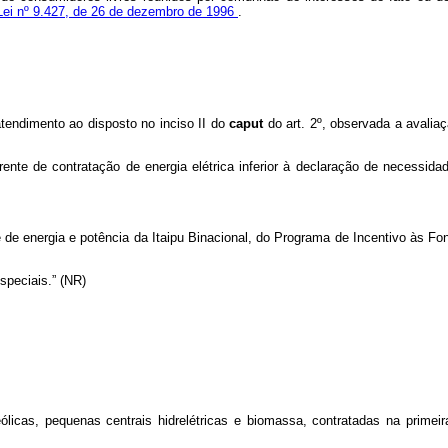
 Lei nº 9.427, de 26 de dezembro de 1996
.
atendimento ao disposto no inciso II do
caput
do art. 2º, observada a avali
orrente de contratação de energia elétrica inferior à declaração de necessi
e de energia e potência da Itaipu Binacional, do Programa de Incentivo às Fon
speciais.” (NR)
eólicas, pequenas centrais hidrelétricas e biomassa, contratadas na prime