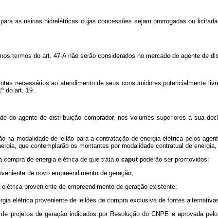
as para as usinas hidrelétricas cujas concessões sejam prorrogadas ou licita
 nos termos do art. 47-A não serão considerados no mercado do agente de dist
tantes necessários ao atendimento de seus consumidores potencialmente li
º do art. 19.
idade do agente de distribuição comprador, nos volumes superiores à sua d
ão na modalidade de leilão para a contratação de energia elétrica pelos age
ergia, que contemplarão os montantes por modalidade contratual de energia, a 
ra compra de energia elétrica de que trata o
caput
poderão ser promovidos:
a proveniente de novo empreendimento de geração;
rgia elétrica proveniente de empreendimento de geração existente;
energia elétrica proveniente de leilões de compra exclusiva de fontes alternativa
nte de projetos de geração indicados por Resolução do CNPE e aprovada pel