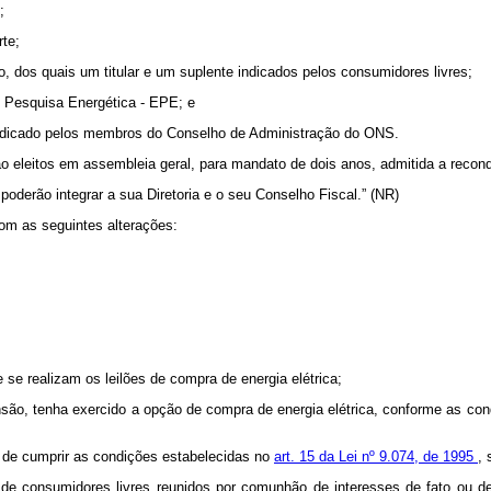
;
rte;
, dos quais um titular e um suplente indicados pelos consumidores livres;
e Pesquisa Energética - EPE; e
, indicado pelos membros do Conselho de Administração do ONS.
eleitos em assembleia geral, para mandato de dois anos, admitida a recon
erão integrar a sua Diretoria e o seu Conselho Fiscal.” (NR)
com as seguintes alterações:
se realizam os leilões de compra de energia elétrica;
ensão, tenha exercido a opção de compra de energia elétrica, conforme as co
o de cumprir as condições estabelecidas no
art. 15 da Lei nº 9.074, de 1995
, 
 de consumidores livres reunidos por comunhão de interesses de fato ou de 