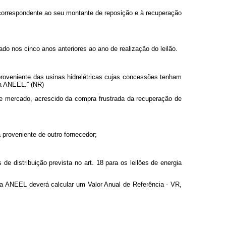
a correspondente ao seu montante de reposição e à recuperação
o nos cinco anos anteriores ao ano de realização do leilão.
proveniente das usinas hidrelétricas cujas concessões tenham
la ANEEL.” (NR)
de mercado, acrescido da compra frustrada da recuperação de
proveniente de outro fornecedor;
de distribuição prevista no art. 18 para os leilões de energia
, a ANEEL deverá calcular um Valor Anual de Referência - VR,