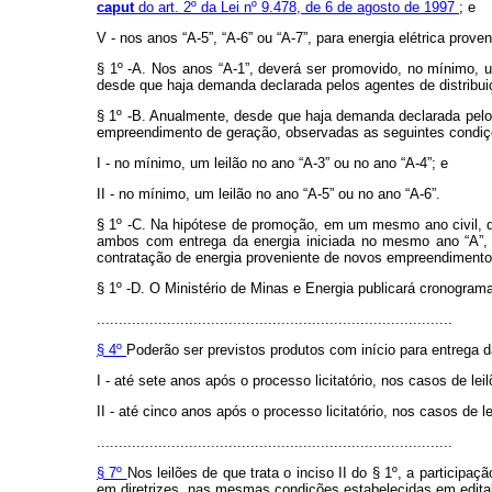
caput
do art. 2º da Lei nº 9.478, de 6 de agosto de 1997
; e
V - nos anos “A-5”, “A-6” ou “A-7”, para energia elétrica pr
§ 1º -A. Nos anos “A-1”, deverá ser promovido, no mínimo, u
desde que haja demanda declarada pelos agentes de distribui
§ 1º -B. Anualmente, desde que haja demanda declarada pelos
empreendimento de geração, observadas as seguintes condiç
I - no mínimo, um leilão no ano “A-3” ou no ano “A-4”; e
II - no mínimo, um leilão no ano “A-5” ou no ano “A-6”.
§ 1º -C. Na hipótese de promoção, em um mesmo ano civil, d
ambos com entrega da energia iniciada no mesmo ano “A”, a
contratação de energia proveniente de novos empreendimento
§ 1º -D. O Ministério de Minas e Energia publicará cronogram
.................................................................................
§ 4º
Poderão ser previstos produtos com início para entrega d
I - até sete anos após o processo licitatório, nos casos de le
II - até cinco anos após o processo licitatório, nos casos de 
.................................................................................
§ 7º
Nos leilões de que trata o inciso II do § 1º, a partici
em diretrizes, nas mesmas condições estabelecidas em edital