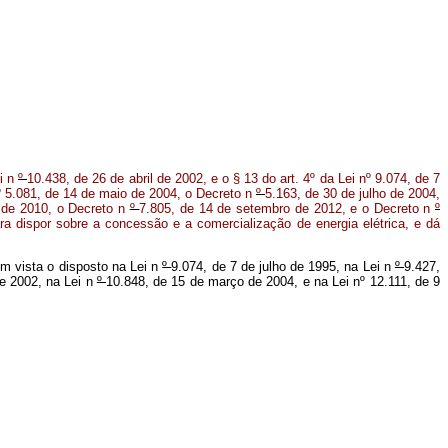
i n
º
10.438, de 26 de abril de 2002, e o § 13 do art. 4º da Lei nº 9.074, de 7
nº 5.081, de 14 de maio de 2004, o Decreto n
º
5.163, de 30 de julho de 2004,
o de 2010, o Decreto n
º
7.805, de 14 de setembro de 2012, e o Decreto n
º
a dispor sobre a concessão e a comercialização de energia elétrica, e dá
m vista o disposto na Lei n
º
9.074, de 7 de julho de 1995, na Lei
n
º
9.427,
e 2002, na Lei
n
º
10.848, de 15 de março de 2004, e na Lei nº 12.111, de 9