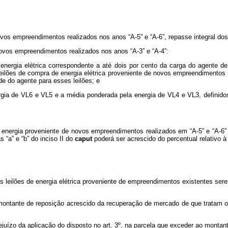
ovos empreendimentos realizados nos anos “A-5” e “A-6”, repasse integral dos 
novos empreendimentos realizados nos anos “A-3” e “A-4”:
energia elétrica correspondente a até dois por cento da carga do agente de 
 leilões de compra de energia elétrica proveniente de novos empreendimentos
e do agente para esses leilões; e
gia de VL6 e VL5 e a média ponderada pela energia de VL4 e VL3, definidos 
 energia proveniente de novos empreendimentos realizados em “A-5” e “A-6”
s “a” e “b” do inciso II do
caput
poderá ser acrescido do percentual relativo à
 leilões de energia elétrica proveniente de empreendimentos existentes sere
o montante de reposição acrescido da recuperação de mercado de que tratam os
ejuízo da aplicação do disposto no art. 3º, na parcela que exceder ao monta