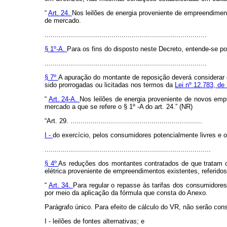
“
Art. 24.
Nos leilões de energia proveniente de empreendiment
de mercado.
................................................................................
§ 1º-A.
Para os fins do disposto neste Decreto, entende-se p
................................................................................
§ 7º
A apuração do montante de reposição deverá considerar o
sido prorrogadas ou licitadas nos termos da
Lei nº 12.783, d
“
Art. 24-A.
Nos leilões de energia proveniente de novos emp
mercado a que se refere o § 1º -A do art. 24.” (NR)
“Art. 29. .................................................................
I -
do exercício, pelos consumidores potencialmente livres e 
..................................................................................
§ 4º
As reduções dos montantes contratados de que tratam os
elétrica proveniente de empreendimentos existentes, referidos n
“
Art. 34.
Para regular o repasse às tarifas dos consumidores
por meio da aplicação da fórmula que consta do Anexo.
Parágrafo único. Para efeito de cálculo do VR, não serão con
I - leilões de fontes alternativas; e