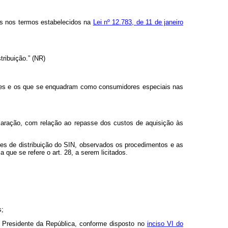
das nos termos estabelecidos na
Lei nº 12.783, de 11 de janeiro
ribuição.” (NR)
vres e os que se enquadram como consumidores especiais nas
eclaração, com relação ao repasse dos custos de aquisição às
ntes de distribuição do SIN, observados os procedimentos e as
que se refere o art. 28, a serem licitados.
s;
o Presidente da República, conforme disposto no
inciso VI do