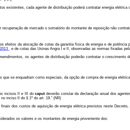
os existentes, cada agente de distribuição poderá contratar energia elétric
or recuperação de mercado o somatório do montante de reposição não contratad
s efeitos da alocação de cotas da garantia física de energia e de potência 
e 2013
, e de cotas das Usinas Angra I e II, observadas as normas fixadas pe
reendimentos, os agentes de distribuição poderão contratar o crescimento 
os que se enquadram como especiais, da opção de compra de energia elétrica 
 incisos II e III do
caput
deverão constar da declaração anual dos agentes 
o inciso II do § 1º do art. 19.” (NR)
 finais dos custos de aquisição de energia elétrica previstos neste Decreto
siderados os valores e os montantes de energia proveniente dos: