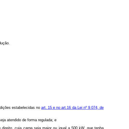
dução.
ndições estabelecidas no
art. 15 e no art.16 da Lei nº 9.074, de
seja atendido de forma regulada; e
direito, cuja carga seja maior ou igual a 500 kW, que tenha