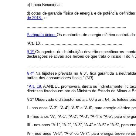
c) Itaipu Binacional;
d) cotas de garantia física de energia e de potência definid
de 2013
; e
..................................................................................
Parágrafo único.
Os montantes de energia elétrica contratada
“Art. 18. ..................................................................
§ 1º
Os agentes de distribuição deverão especificar os mon
declarações relativas aos leilões de que trata o inciso II do § 1
.................................................................................
§ 4º
Na hipótese prevista no § 3º, fica garantida a neutral
tarifas dos consumidores finais.” (NR)
“
Art. 19.
A ANEEL promoverá, direta ou indiretamente, licitaç
diretrizes fixados em ato do Ministro de Estado de Minas e En
§ 1º Observado o disposto nos art. 60 a art. 64, os leilões pa
I - nos anos “A-3”, “A-4”, “A-5” e “A-6”, para energia elétric
II - nos anos “A”, “A-1”, “A-2”, “A-3”, “A-4” e “A-5”, para ene
III - nos anos “A-1”, “A-2”, “A-3”, “A-4” e “A-5” e “A-6”, para 
IV - nos anos “A-5”, “A-6” ou “A-7”, para energia provenie