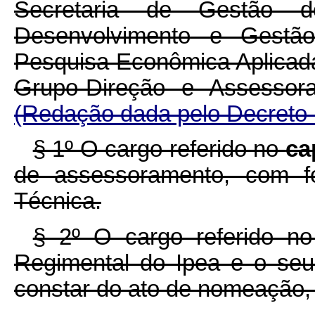
Secretaria de Gestão do
Desenvolvimento e Gestão
Pesquisa Econômica Aplicad
Grupo-Direção e Assessor
(Redação dada pelo Decreto 
§ 1º O cargo referido no
ca
de assessoramento, com f
Técnica.
§ 2º O cargo referido n
Regimental do Ipea e o seu 
constar do ato de nomeação,