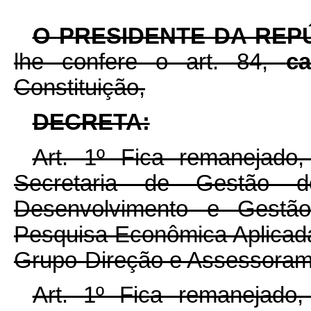
O PRESIDENTE DA REP
lhe confere o art. 84,
c
Constituição,
DECRETA:
Art. 1º Fica remanejad
Secretaria de Gestão do
Desenvolvimento e Gestão
Pesquisa Econômica Aplicad
Grupo-Direção e Assessoram
Art. 1º Fica remanejado