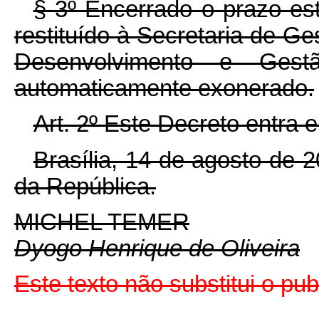
§ 3º Encerrado o prazo es
restituído à Secretaria de Ge
Desenvolvimento e Ges
automaticamente exonerado.
Art. 2º Este Decreto entra 
Brasília, 14 de agosto de 
da República.
MICHEL TEMER
Dyogo Henrique de Oliveira
Este texto não substitui o p