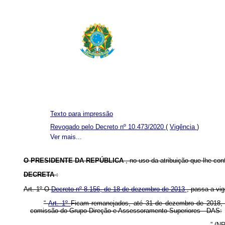
Texto para impressão
Revogado pelo Decreto nº 10.473/2020
(
Vigência
)
Ver mais...
O PRESIDENTE DA REPÚBLICA
, no uso da atribuição que lhe con
DECRETA
:
Art. 1º O
Decreto nº 8.156, de 18 de dezembro de 2013
, passa a vi
“
Art. 1º
Ficam remanejados, até 31 de dezembro de 2018, d
comissão do Grupo-Direção e Assessoramento Superiores - DAS:
...................................................................................” (N