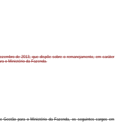
 dezembro de 2013, que dispõe sobre o remanejamento, em caráter
ra o Ministério da Fazenda.
e Gestão para o Ministério da Fazenda, os seguintes cargos em