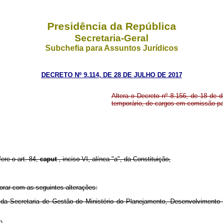
Presidência da República
Secretaria-Geral
Subchefia para Assuntos Jurídicos
DECRETO Nº 9.114, DE 28 DE JULHO DE 2017
Altera o Decreto nº 8.156, de 18 de
temporário, de cargos em comissão pa
fere o art. 84,
caput
, inciso VI, alínea "a", da Constituição,
gorar com as seguintes alterações:
a Secretaria de Gestão do Ministério do Planejamento, Desenvolvimento 
R)