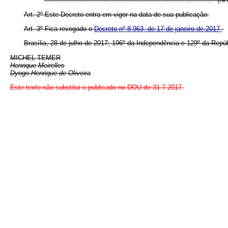
Art. 2º Este Decreto entra em vigor na data de sua publicação.
Art. 3º Fica revogado o
Decreto nº 8.963, de 17 de janeiro de 2017
.
Brasília, 28 de julho de 2017; 196º da Independência e 129º da Repúb
MICHEL TEMER
Henrique Meirelles
Dyogo Henrique de Oliveira
Este texto não substitui o publicado no DOU de 31.7.2017.