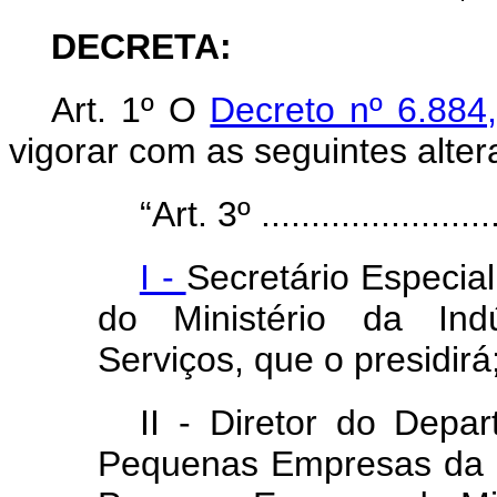
DECRETA:
Art. 1º O
Decreto nº 6.884
vigorar com as seguintes alter
“Art. 3º
.......................
I -
Secretário Especi
do Ministério da Indú
Serviços, que o presidirá
II - Diretor do Depa
Pequenas Empresas da S