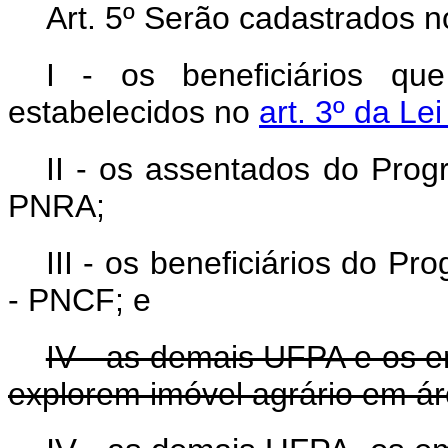
Art. 5º Serão cadastrados 
I - os beneficiários qu
estabelecidos no
art. 3º da Le
II - os assentados do Prog
PNRA;
III - os beneficiários do P
- PNCF; e
IV - as demais UFPA e os e
explorem imóvel agrário em á