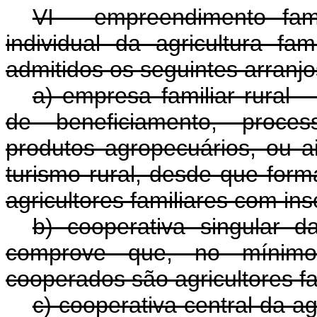
VI - empreendimento fami
individual da agricultura fami
admitidos os seguintes arranjo
a) empresa familiar rural -
de beneficiamento, proce
produtos agropecuários, ou a
turismo rural, desde que for
agricultores familiares com in
b) cooperativa singular da
comprove que, no mínimo
cooperados são agricultores fa
c) cooperativa central da agr