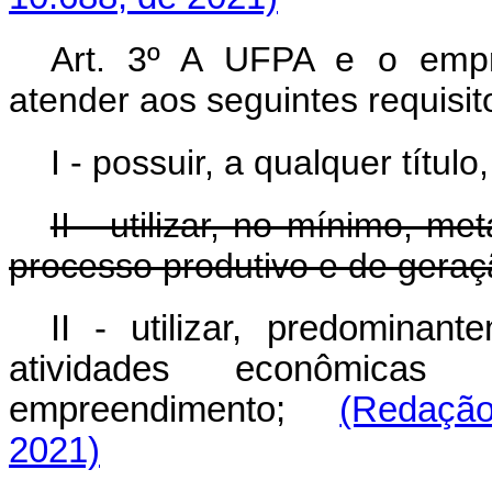
Art. 3º A UFPA e o empre
atender aos seguintes requisit
I - possuir, a qualquer títul
II - utilizar, no mínimo, me
processo produtivo e de geraç
II - utilizar, predominan
atividades econômica
empreendimento;
(Redação
2021)