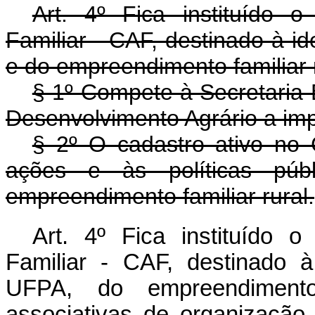
Art. 4º Fica instituído o
Familiar - CAF, destinado à id
e do empreendimento familiar r
§ 1º Compete à Secretaria E
Desenvolvimento Agrário a im
§ 2º O cadastro ativo no 
ações e às políticas pú
empreendimento familiar rural.
Art. 4º Fica instituído o
Familiar - CAF, destinado à
UFPA, do empreendimento
associativas de organização