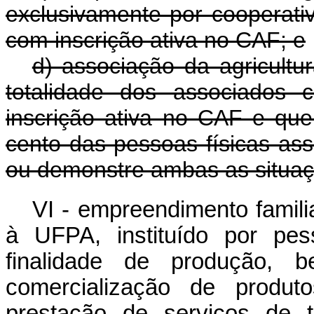
exclusivamente por cooperativa
com inscrição ativa no CAF; e
d) associação da agricultu
totalidade dos associados 
inscrição ativa no CAF e qu
cento das pessoas físicas as
ou demonstre ambas as situaç
VI - empreendimento famili
à UFPA, instituído por pes
finalidade de produção, b
comercialização de produt
prestação de serviços de t