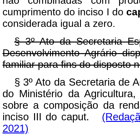
não combinadas com produ
cumprimento do inciso I do
ca
considerada igual a zero.
§ 3º Ato da Secretaria Esp
Desenvolvimento Agrário di
familiar para fins do disposto n
§ 3º Ato da Secretaria de A
do Ministério da Agricultura
sobre a composição da renda
inciso III do caput.
(Redaçã
2021)