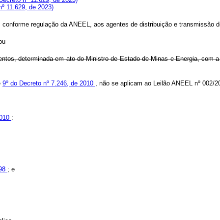
º 11.629, de 2023)
 conforme regulação da ANEEL, aos agentes de distribuição e transmissão de
ou
ntos, determinada em ato do Ministro de Estado de Minas e Energia, com a 
e
9º do Decreto nº 7.246, de 2010
, não se aplicam ao Leilão ANEEL nº 002/20
2010
:
998
; e