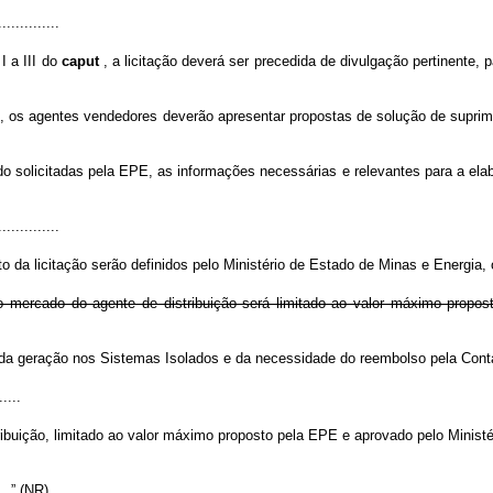
..............
I a III do
caput
, a licitação deverá ser precedida de divulgação pertinente
. 7º, os agentes vendedores deverão apresentar propostas de solução de supri
do solicitadas pela EPE, as informações necessárias e relevantes para a ela
..............
o da licitação serão definidos pelo Ministério de Estado de Minas e Energia, 
o mercado do agente de distribuição será limitado ao valor máximo propos
tal da geração nos Sistemas Isolados e da necessidade do reembolso pela Co
.....
ribuição, limitado ao valor máximo proposto pela EPE e aprovado pelo Ministé
.....” (NR)