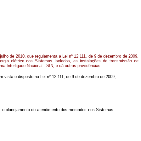
 julho de 2010, que regulamenta a Lei nº 12.111, de 9 de dezembro de 2009,
ergia elétrica dos Sistemas Isolados, as instalações de transmissão de
ema Interligado Nacional - SIN, e dá outras providências.
 em vista o disposto na Lei nº 12.111, de 9 de dezembro de 2009,
te, o planejamento do atendimento dos mercados nos Sistemas