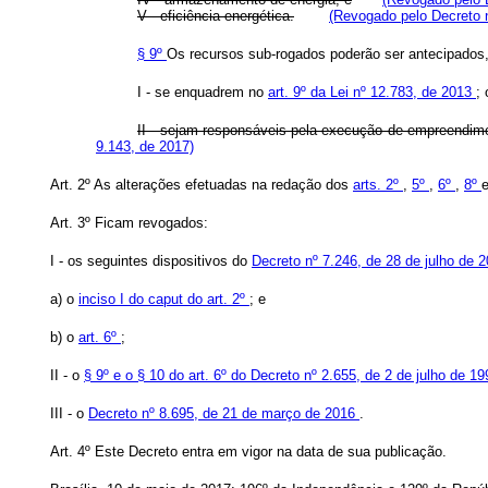
V - eficiência energética.
(Revogado pelo Decreto n
§ 9º
Os recursos sub-rogados poderão ser antecipados,
I - se enquadrem no
art. 9º da Lei nº 12.783, de 2013
; 
II - sejam responsáveis pela execução de empreendime
9.143, de 2017)
Art. 2º As alterações efetuadas na redação dos
arts. 2º
,
5º
,
6º
,
8º
Art. 3º Ficam revogados:
I - os seguintes dispositivos do
Decreto nº 7.246, de 28 de julho de 
a) o
inciso I do caput do art. 2º
; e
b) o
art. 6º
;
II - o
§ 9º e o § 10 do art. 6º do Decreto nº 2.655, de 2 de julho de 1
III - o
Decreto nº 8.695, de 21 de março de 2016
.
Art. 4º Este Decreto entra em vigor na data de sua publicação.