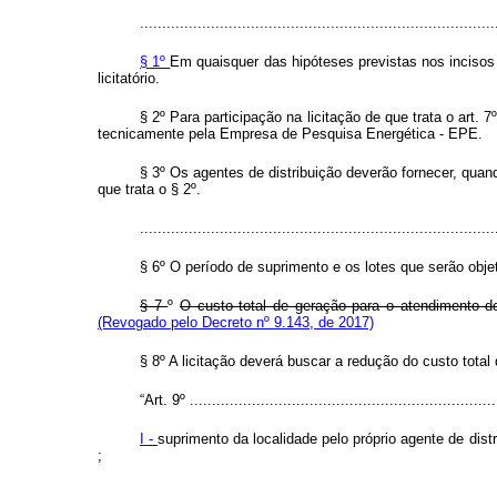
................................................................................
§ 1º
Em quaisquer das hipóteses previstas nos incisos 
licitatório.
§ 2º Para participação na licitação de que trata o art
tecnicamente pela Empresa de Pesquisa Energética - EPE.
§ 3º Os agentes de distribuição deverão fornecer, quan
que trata o § 2º.
................................................................................
§ 6º O período de suprimento e os lotes que serão objet
§ 7
º
O custo total de geração para o atendimento d
(Revogado pelo Decreto nº 9.143, de 2017)
§ 8º A licitação deverá buscar a redução do custo to
“Art. 9º .....................................................................
I -
suprimento da localidade pelo próprio agente de dist
;
..............................................................................