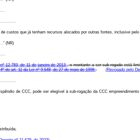
....
.............
 de custos que já tenham recursos alocados por outras fontes, inclusive pel
.....” (NR)
.....
i nº 12.783, de 11 de janeiro de 2013
, o montante a ser sub-rogado está lim
§ 4º do art. 11 da Lei nº 9.648, de 27 de maio de 1998
.
(Revogado pelo Dec
.............
ispêndio de CCC, pode ser elegível à sub-rogação da CCC empreendimento 
stribuída;
Decreto nº 11.629, de 2023)