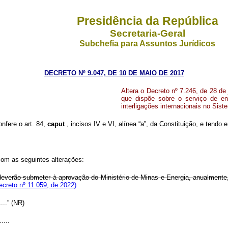
Presidência da República
Secretaria-Geral
Subchefia para Assuntos Jurídicos
DECRETO Nº 9.047, DE 10 DE MAIO DE 2017
Altera o Decreto nº 7.246, de 28 de
que dispõe sobre o serviço de en
interligações internacionais no Sist
onfere o art. 84,
caput
, incisos IV e VI, alínea “a”, da Constituição, e tendo
com as seguintes alterações:
a deverão submeter à aprovação do Ministério de Minas e Energia, anualmen
creto nº 11.059, de 2022)
......” (NR)
.....