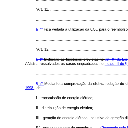
“Art. 11. ....................................................................
................................................................................
§ 7º
Fica vedada a utilização da CCC para o reembolso
..............................................................................
“Art. 12. ...................................................................
§ 1º
Incluídas as hipóteses previstas no
art. 9º da Le
ANEEL, ressalvados os casos enquadrados no
inciso III do 
................................................................................
§ 8º
Mediante a comprovação da efetiva redução do d
1998
, de:
I - transmissão de energia elétrica;
II - distribuição de energia elétrica;
III - geração de energia elétrica, inclusive de geração di
IV - armazenamento de energia; e
(Revogado pelo 