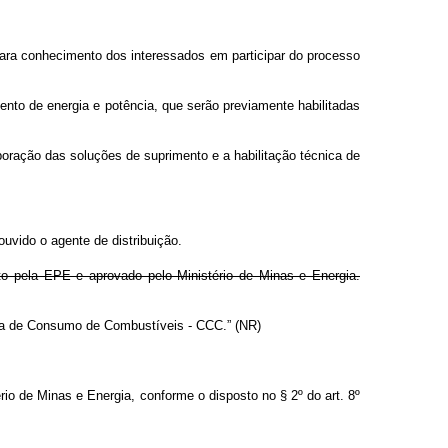
, para conhecimento dos interessados em participar do processo
mento de energia e potência, que serão previamente habilitadas
boração das soluções de suprimento e a habilitação técnica de
ouvido o agente de distribuição.
to pela EPE e aprovado pelo Ministério de Minas e Energia.
nta de Consumo de Combustíveis - CCC.” (NR)
rio de Minas e Energia, conforme o disposto no § 2º do art. 8º