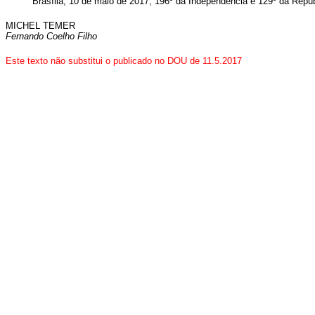
Brasília, 10 de maio de 2017; 196º da Independência e 129º da Repúb
MICHEL TEMER
Fernando Coelho Filho
Este texto não substitui o publicado no DOU de 11.5.2017