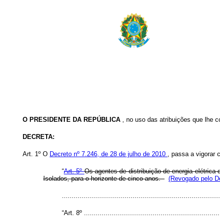
O PRESIDENTE DA REPÚBLICA
, no uso das atribuições que lhe c
DECRETA:
Art. 1º O
Decreto nº 7.246, de 28 de julho de 2010
, passa a vigorar 
“
Art. 5º
Os agentes de distribuição de energia elétric
Isolados, para o horizonte de cinco anos.
(Revogado pelo De
..............................................................................
“Art. 8º .....................................................................