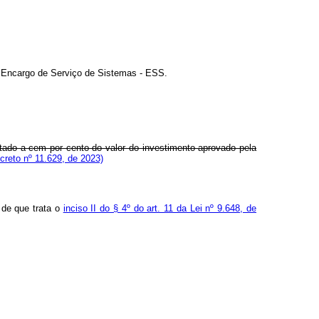
o Encargo de Serviço de Sistemas - ESS.
itado a cem por cento do valor do investimento aprovado pela
reto nº 11.629, de 2023)
de que trata o
inciso II do § 4º do art. 11 da Lei nº 9.648, de