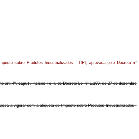
Imposto sobre Produtos Industrializados - TIPI, aprovada pelo Decreto nº
no art. 4º,
caput
, incisos I e II, do Decreto-Lei nº 1.199, de 27 de dezembro
passa a vigorar com a alíquota do Imposto sobre Produtos Industrializados -