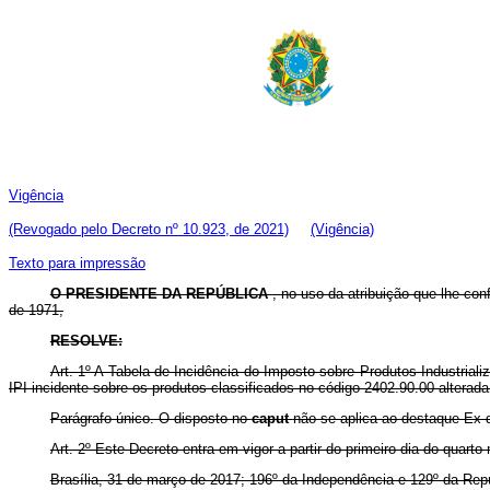
Vigência
(Revogado pelo Decreto nº 10.923, de 2021)
(Vigência)
Texto para impressão
O PRESIDENTE DA REPÚBLICA
, no uso da atribuição que lhe conf
de 1971,
RESOLVE:
Art. 1º A Tabela de Incidência do Imposto sobre Produtos Industrial
IPI incidente sobre os produtos classificados no código 2402.90.00 alterada 
Parágrafo único. O disposto no
caput
não se aplica ao destaque Ex 
Art. 2º Este Decreto entra em vigor a partir do primeiro dia do quar
Brasília, 31 de março de 2017; 196º da Independência e 129º da Repú