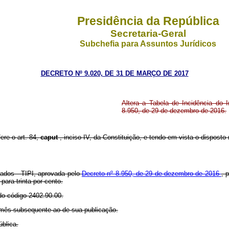
Presidência da República
Secretaria-Geral
Subchefia para Assuntos Jurídicos
DECRETO Nº 9.020, DE 31 DE MARÇO DE 2017
Altera a Tabela de Incidência do 
8.950, de 29 de dezembro de 2016.
ere o art. 84,
caput
, inciso IV, da Constituição, e tendo em vista o disposto 
izados - TIPI, aprovada pelo
Decreto nº 8.950, de 29 de dezembro de 2016
, 
para trinta por cento.
do código 2402.90.00.
to mês subsequente ao de sua publicação.
blica.