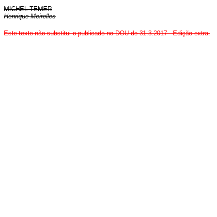
MICHEL TEMER
Henrique Meirelles
Este texto não substitui o publicado no DOU de 31.3.2017 - Edição extra.