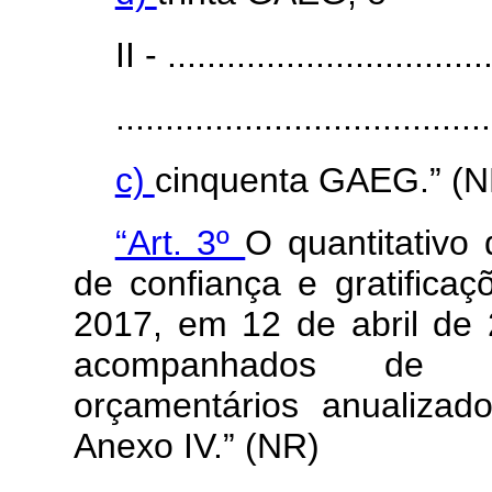
II - .................................
......................................
c)
cinquenta GAEG.” (N
“Art. 3º
O quantitativo
de confiança e gratifica
2017, em 12 de abril de
acompanhados de se
orçamentários anualizad
Anexo IV.” (NR)