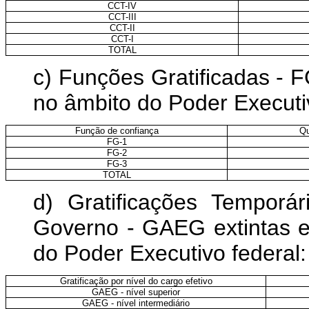
CCT-IV
CCT-III
CCT-II
CCT-I
TOTAL
c) Funções Gratificadas - F
no âmbito do Poder Executiv
Função de confiança
Qu
FG-1
FG-2
FG-3
TOTAL
d) Gratificações Temporá
Governo - GAEG extintas e
do Poder Executivo federal:
Gratificação por nível do cargo efetivo
GAEG - nível superior
GAEG - nível intermediário