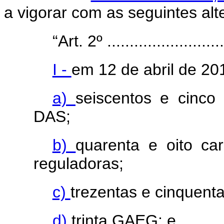
a vigorar com as seguintes alt
“Art. 2º ...........................
I -
em 12 de abril de 20
a)
seiscentos e cinc
DAS;
b)
quarenta e oito c
reguladoras;
c)
trezentas e cinquenta
d)
trinta GAEG; e