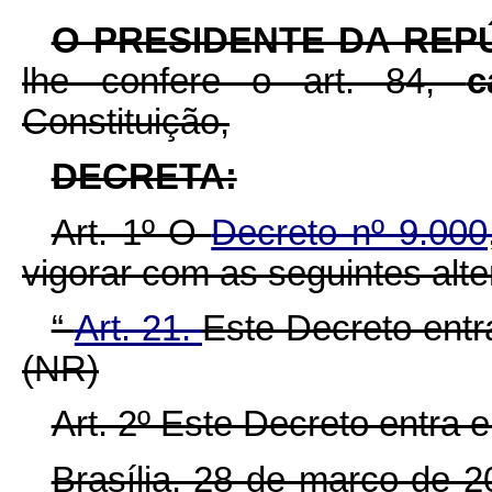
O PRESIDENTE DA REP
lhe confere o art. 84,
c
Constituição,
DECRETA:
Art. 1º O
Decreto nº 9.00
vigorar com as seguintes alt
“
Art. 21.
Este Decreto entr
(NR)
Art. 2º Este Decreto entra 
Brasília, 28 de março de 