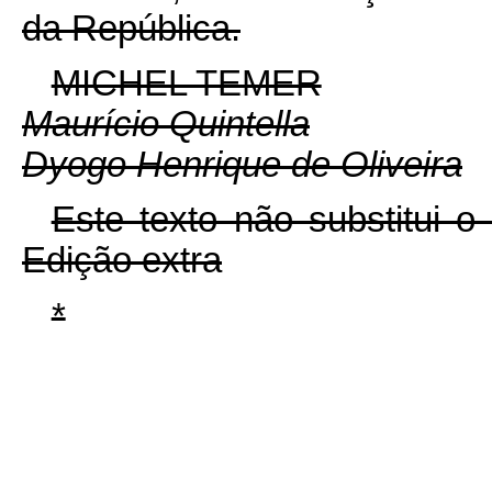
da República.
MICHEL TEMER
Maurício Quintella
Dyogo Henrique de Oliveira
Este texto não substitui 
Edição extra
*