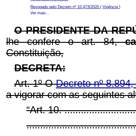
Revogado pelo Decreto nº 10.473/2020
(
Vigência
)
Ver mais...
O PRESIDENTE DA REP
lhe confere o art. 84,
c
Constituição,
DECRETA:
Art. 1º O
Decreto nº 8.894
a vigorar com as seguintes al
“Art. 10. ............................
........................................