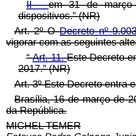
II -
em 31 de março 
dispositivos.” (NR)
Art. 2º O
Decreto nº 9.00
vigorar com as seguintes alt
“
Art. 11.
Este Decreto e
2017.” (NR)
Art. 3º Este Decreto entra 
Brasília, 16 de março de 
da República.
MICHEL TEMER