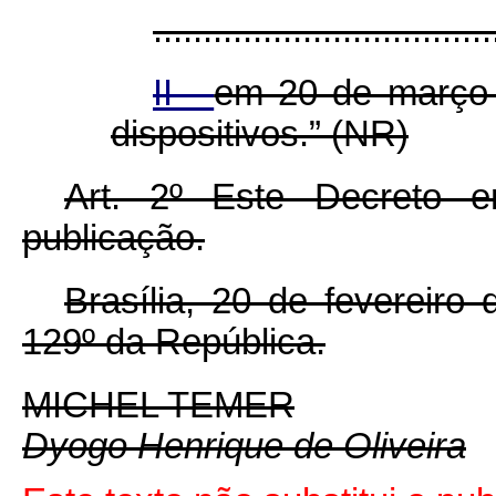
..................................
II -
em 20 de março 
dispositivos.” (NR)
Art. 2º Este Decreto 
publicação.
Brasília, 20 de fevereiro
129º da República.
MICHEL TEMER
Dyogo Henrique de Oliveira