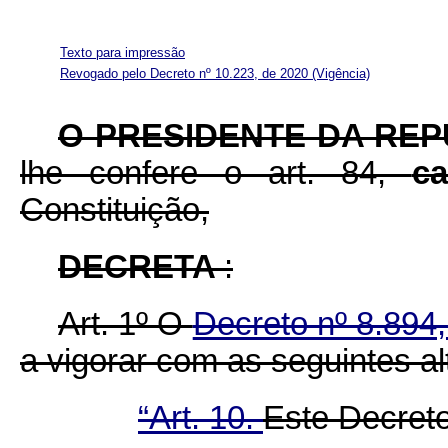
Texto para impressão
Revogado pelo Decreto nº 10.223, de 2020
(Vigência)
O PRESIDENTE DA RE
lhe confere o art. 84,
c
Constituição,
DECRETA
:
Art. 1º O
Decreto nº 8.894
a vigorar com as seguintes al
“Art. 10.
Este Decreto