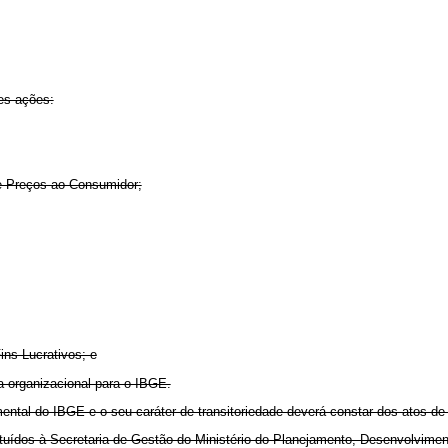
es ações:
de Preços ao Consumidor;
ins Lucrativos; e
a organizacional para o IBGE.
mental do IBGE e o seu caráter de transitoriedade deverá constar dos atos 
tituídos à Secretaria de Gestão do Ministério do Planejamento, Desenvolvim