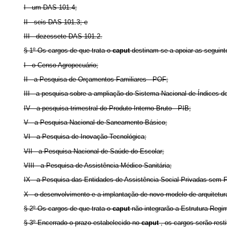
I - um DAS 101.4;
II - seis DAS 101.3; e
III - dezessete DAS 101.2.
§ 1º Os cargos de que trata o
caput
destinam-se a apoiar as seguint
I - o Censo Agropecuário;
II - a Pesquisa de Orçamentos Familiares - POF;
III - a pesquisa sobre a ampliação do Sistema Nacional de Índices 
IV ‑ a pesquisa trimestral do Produto Interno Bruto - PIB;
V - a Pesquisa Nacional de Saneamento Básico;
VI - a Pesquisa de Inovação Tecnológica;
VII - a Pesquisa Nacional de Saúde do Escolar;
VIII - a Pesquisa de Assistência Médico-Sanitária;
IX - a Pesquisa das Entidades de Assistência Social Privadas sem F
X - o desenvolvimento e a implantação de novo modelo de arquitetur
§ 2º Os cargos de que trata o
caput
não integrarão a Estrutura Regi
§ 3º Encerrado o prazo estabelecido no
caput
, os cargos serão res