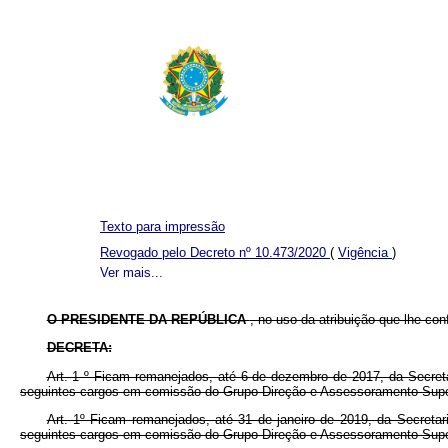
Texto para impressão
Revogado pelo Decreto nº 10.473/2020
(
Vigência
)
Ver mais...
O PRESIDENTE DA REPÚBLICA
, no uso da atribuição que lhe con
DECRETA:
Art. 1
º
Ficam remanejados, até 6 de dezembro de 2017, da Secretar
seguintes cargos em comissão do Grupo-Direção e Assessoramento Supe
Art. 1º Ficam remanejados, até 31 de janeiro de 2019, da Secretar
seguintes cargos em comissão do Grupo-Direção e Assessoramento Supe