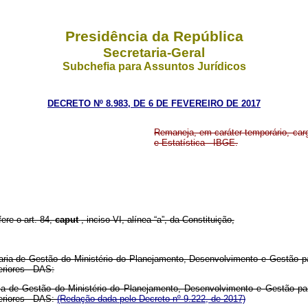
Presidência da República
Secretaria-Geral
Subchefia para Assuntos Jurídicos
DECRETO Nº 8.983, DE 6 DE FEVEREIRO DE 2017
Remaneja, em caráter temporário, car
e Estatística - IBGE.
fere o art. 84,
caput
, inciso VI, alínea “a”, da Constituição,
ia de Gestão do Ministério do Planejamento, Desenvolvimento e Gestão para
riores - DAS:
ia de Gestão do Ministério do Planejamento, Desenvolvimento e Gestão para
riores - DAS:
(Redação dada pelo Decreto nº 9.222, de 2017)