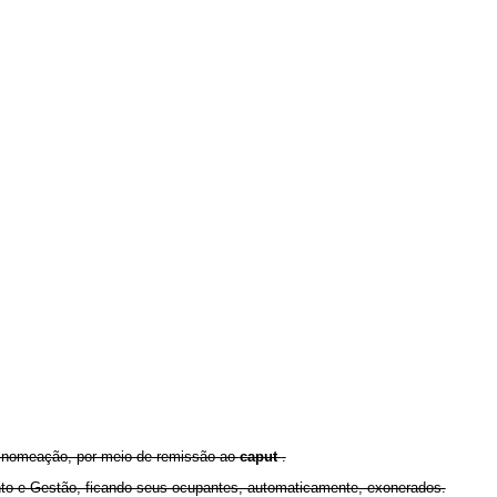
de nomeação, por meio de remissão ao
caput
.
ento e Gestão, ficando seus ocupantes, automaticamente, exonerados.