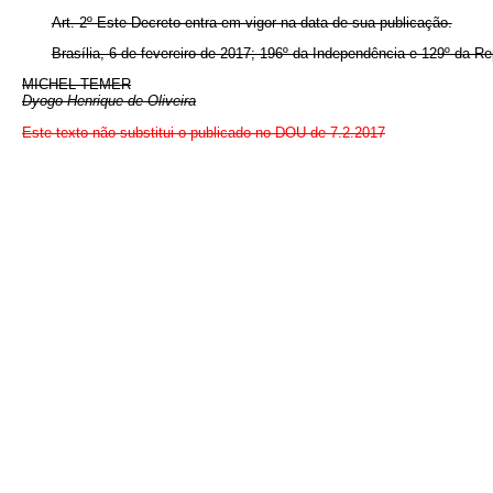
Art. 2º Este Decreto entra em vigor na data de sua publicação.
Brasília, 6 de fevereiro de 2017; 196º da Independência e 129º da Re
MICHEL TEMER
Dyogo Henrique de Oliveira
Este texto não substitui o publicado no DOU de 7.2.2017