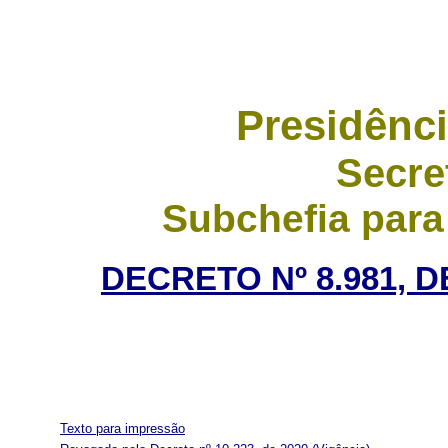
Presidênci
Secre
Subchefia para
DECRETO Nº 8.981, D
Texto para impressão