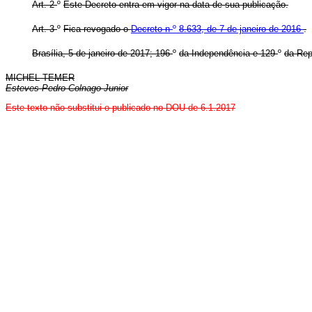
Art. 2
º
Este Decreto entra em vigor na data de sua publicação.
Art. 3
º
Fica revogado o
Decreto n
º
8.633, de 7 de janeiro de 2016
.
Brasília, 5 de janeiro de 2017; 196
º
da Independência e 129
º
da Rep
MICHEL TEMER
Esteves Pedro Colnago Junior
Este texto não substitui o publicado no DOU de 6.1.2017