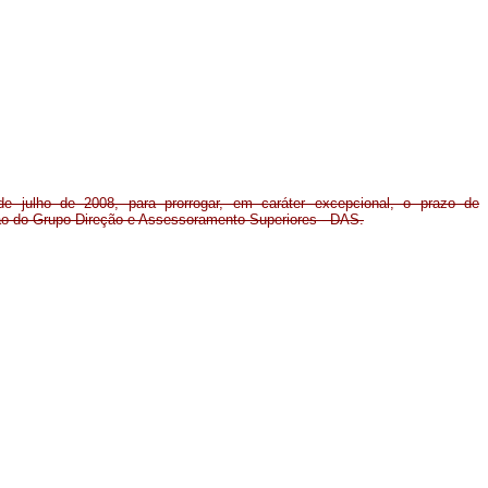
e julho de 2008, para prorrogar, em caráter excepcional, o prazo de
o do Grupo-Direção e Assessoramento Superiores - DAS.