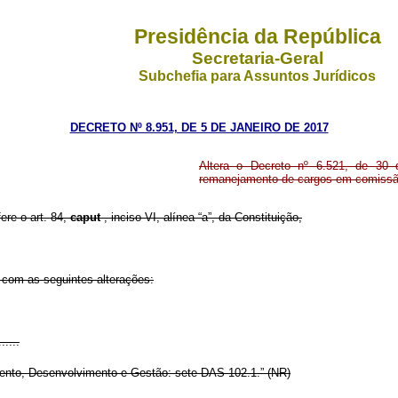
Presidência da República
Secretaria-Geral
Subchefia para Assuntos Jurídicos
DECRETO Nº 8.951, DE 5 DE JANEIRO DE 2017
Altera o Decreto nº 6.521, de 30 d
remanejamento de cargos em comissã
ere o art. 84,
caput
, inciso VI, alínea “a”, da Constituição,
r com as seguintes alterações:
......
amento, Desenvolvimento e Gestão: sete DAS 102.1.” (NR)