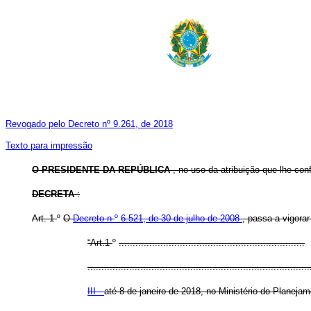
Revogado pelo Decreto nº 9.261, de 2018
Texto para impressão
O PRESIDENTE DA REPÚBLICA
, no uso da atribuição que lhe conf
DECRETA
:
Art. 1
º
O
Decreto n
º
6.521, de 30 de julho de 2008
, passa a vigora
“Art.1
º
...................................................................
................................................................................
III -
até 8 de janeiro de 2018, no Ministério do Planej