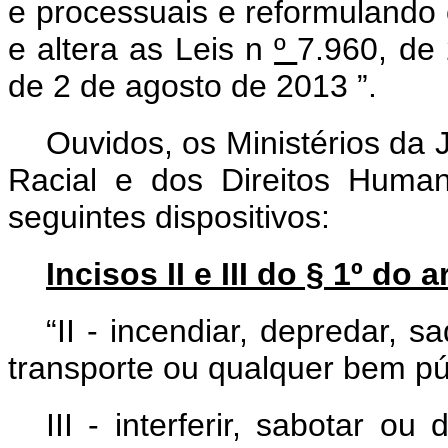
e processuais e reformulando o
e altera as Leis n
º
7.960, de
de 2 de agosto de 2013
”.
Ouvidos, os Ministérios da 
Racial e dos Direitos Huma
seguintes dispositivos:
Incisos II e III do § 1º do ar
“II - incendiar, depredar, s
transporte ou qualquer bem pú
III - interferir, sabotar ou