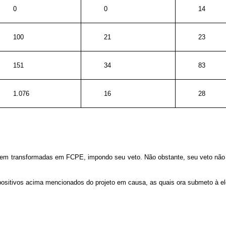
0
0
14
100
21
23
151
34
83
1.076
16
28
em transformadas em FCPE, impondo seu veto. Não obstante, seu veto não a
spositivos acima mencionados do projeto em causa, as quais ora submeto à