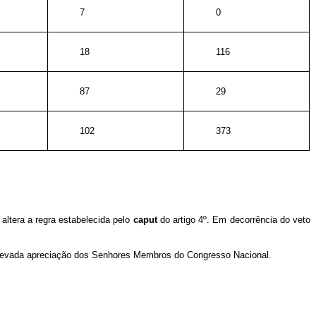
7
0
18
116
87
29
102
373
ltera a regra estabelecida pelo
caput
do artigo 4º. Em decorrência do veto
 elevada apreciação dos Senhores Membros do Congresso Nacional.