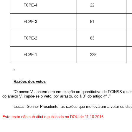
FCPE-4
22
FCPE-3
51
FCPE-2
83
FCPE-1
228
”
Razões dos vetos
“O anexo V contém erro em relação ao quantitativo de FCINSS a ser
do anexo V, impõe-se o veto, por arrasto, do § 3º do artigo 4º .”
Essas, Senhor Presidente, as razões que me levaram a vetar os di
Este texto não substitui o publicado no DOU de 11.10.2016