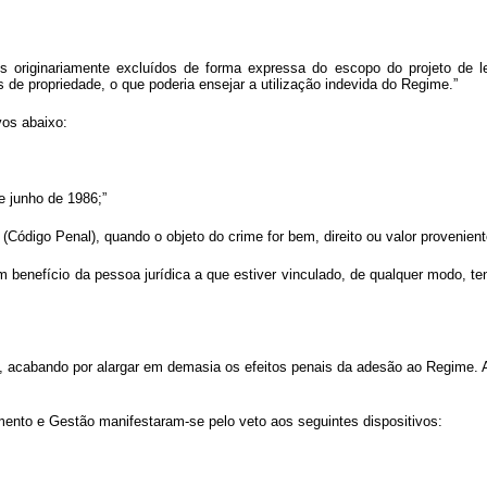
ens originariamente excluídos de forma expressa do escopo do projeto de le
s de propriedade, o que poderia ensejar a utilização indevida do Regime.”
vos abaixo:
de junho de 1986;”
(Código Penal), quando o objeto do crime for bem, direito ou valor proveniente
em benefício da pessoa jurídica a que estiver vinculado, de qualquer modo, t
e, acabando por alargar em demasia os efeitos penais da adesão ao Regime. A
ento e Gestão manifestaram-se pelo veto aos seguintes dispositivos: