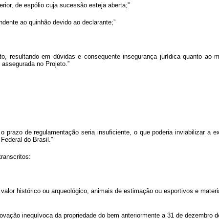
erior, de espólio cuja sucessão esteja aberta;”
pondente ao quinhão devido ao declarante;”
eto, resultando em dúvidas e consequente insegurança jurídica quanto ao m
e assegurada no Projeto.”
l, o prazo de regulamentação seria insuficiente, o que poderia inviabilizar
Federal do Brasil.”
transcritos:
e valor histórico ou arqueológico, animais de estimação ou esportivos e mater
mprovação inequívoca da propriedade do bem anteriormente a 31 de dezembro d