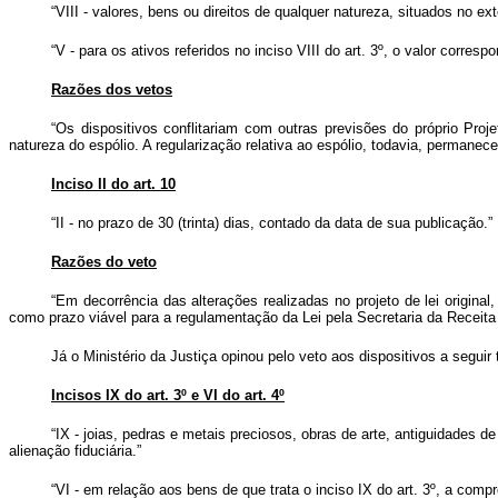
“VIII - valores, bens ou direitos de qualquer natureza, situados no ext
“V - para os ativos referidos no inciso VIII do art. 3º, o valor corres
Razões dos vetos
“Os dispositivos conflitariam com outras previsões do próprio Proj
natureza do espólio. A regularização relativa ao espólio, todavia, permanec
Inciso II do art. 10
“II - no prazo de 30 (trinta) dias, contado da data de sua publicação.”
Razões do veto
“Em decorrência das alterações realizadas no projeto de lei origina
como prazo viável para a regulamentação da Lei pela Secretaria da Receita 
Já o Ministério da Justiça opinou pelo veto aos dispositivos a seguir 
Incisos IX do art. 3º e VI do art. 4º
“IX - joias, pedras e metais preciosos, obras de arte, antiguidades d
alienação fiduciária.”
“VI - em relação aos bens de que trata o inciso IX do art. 3º, a co