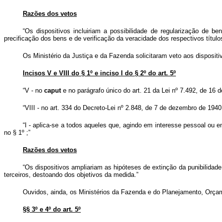
Razões dos vetos
“Os dispositivos incluiriam a possibilidade de regularização de b
precificação dos bens e de verificação da veracidade dos respectivos título
Os Ministério da Justiça e da Fazenda solicitaram veto aos dispositi
Incisos V e VIII do § 1º e inciso I do § 2º do art. 5º
“V - no
caput
e no parágrafo único do art. 21 da Lei nº 7.492, de 16 
“VIII - no art. 334 do Decreto-Lei nº 2.848, de 7 de dezembro de 1940 
“I - aplica-se a todos aqueles que, agindo em interesse pessoal ou 
no § 1º ;”
Razões dos vetos
“Os dispositivos ampliariam as hipóteses de extinção da punibilidad
terceiros, destoando dos objetivos da medida.”
Ouvidos, ainda, os Ministérios da Fazenda e do Planejamento, Orçam
§§ 3º e 4º do art. 5º