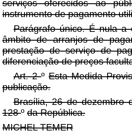
serviços oferecidos ao pú
instrumento de pagamento util
Parágrafo único. É nula a 
âmbito de arranjos de paga
prestação de serviço de pag
diferenciação de preços facul
Art. 2
º
Esta Medida Provis
publicação.
Brasília, 26 de dezembro
128
º
da República.
MICHEL TEMER