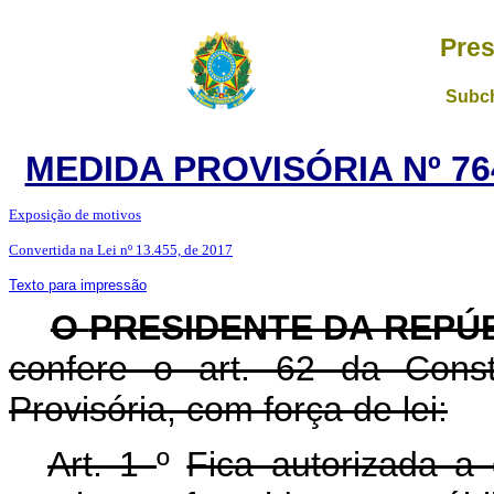
Pres
Subch
MEDIDA PROVISÓRIA Nº 76
Exposição de motivos
Convertida na Lei nº 13.455, de 2017
Texto para impressão
O
PRESIDENTE DA REPÚ
confere o art. 62 da Const
Provisória, com força de lei:
Art. 1
º
Fica autorizada a