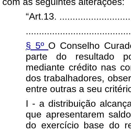
com as seguintes alterações:
“Art.13. .............................
........................................
§ 5º
O Conselho Curador
parte do resultado po
mediante crédito nas con
dos trabalhadores, obse
entre outras a seu critéri
I - a distribuição alcan
que apresentarem sald
do exercício base do re