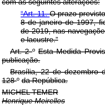
com as seguintes alterações:
“Art. 11.
O prazo previsto
8 de janeiro de 1997, fi
de 2019, nas navegações 
e lacustre.”
Art. 2
º
Esta Medida Provis
publicação.
Brasília, 22 de dezembro
128
º
da República.
MICHEL TEMER
Henrique Meirelles