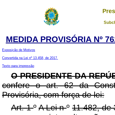
Pres
Subch
MEDIDA PROVISÓRIA Nº 76
Exposição de Motivos
Convertida na Lei nº 13.458, de 2017.
Texto para impressão
O PRESIDENTE DA REPÚ
confere o art. 62 da Const
Provisória, com força de lei:
Art. 1
º
A Lei n
º
11.482, de 