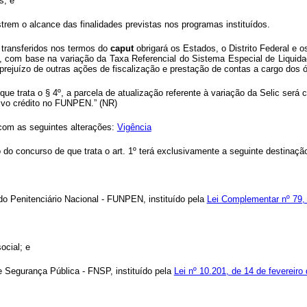
s; e
trem o alcance das finalidades previstas nos programas instituídos.
os transferidos nos termos do
caput
obrigará os Estados, o Distrito Federal e
, com base na variação da Taxa Referencial do Sistema Especial de Liquida
ejuízo de outras ações de fiscalização e prestação de contas a cargo dos 
que trata o § 4º, a parcela de atualização referente à variação da Selic ser
etivo crédito no FUNPEN.” (NR)
 com as seguintes alterações:
Vigência
do concurso de que trata o art. 1º terá exclusivamente a seguinte destinaçã
.
do Penitenciário Nacional - FUNPEN, instituído pela
Lei Complementar nº 79, 
.
ocial; e
e Segurança Pública - FNSP, instituído pela
Lei nº 10.201, de 14 de fevereir