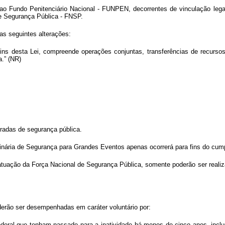
s ao Fundo Penitenciário Nacional - FUNPEN, decorrentes de vinculação le
 de Segurança Pública - FNSP.
as seguintes alterações:
 fins desta Lei, compreende operações conjuntas, transferências de recurso
a.” (NR)
radas de segurança pública.
dinária de Segurança para Grandes Eventos apenas ocorrerá para fins do cumpr
atuação da Força Nacional de Segurança Pública, somente poderão ser real
derão ser desempenhadas em caráter voluntário por:
o Federal que tenham passado para a inatividade há menos de cinco anos, inc