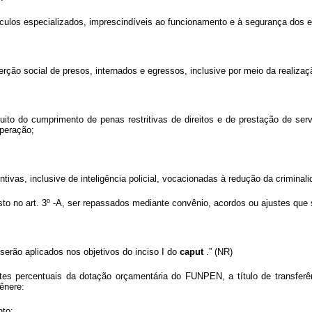
culos especializados, imprescindíveis ao funcionamento e à segurança dos 
.
rção social de presos, internados e egressos, inclusive por meio da realizaçã
.
tuito do cumprimento de penas restritivas de direitos e de prestação de se
operação;
ntivas, inclusive de inteligência policial, vocacionadas à redução da criminal
 no art. 3º -A, ser repassados mediante convênio, acordos ou ajustes que s
.
erão aplicados nos objetivos do inciso I do
caput
.” (NR)
tes percentuais da dotação orçamentária do FUNPEN, a título de transferên
ênere:
nto;