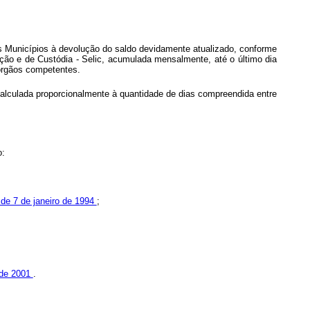
 os Municípios à devolução do saldo devidamente atualizado, conforme
ção e de Custódia - Selic, acumulada mensalmente, até o último dia
órgãos competentes.
á calculada proporcionalmente à quantidade de dias compreendida entre
o:
de 7 de janeiro de 1994
;
o de 2001
.