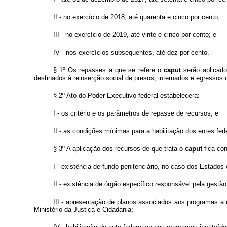
II - no exercício de 2018, até quarenta e cinco por cento;
III - no exercício de 2019, até vinte e cinco por cento; e
IV - nos exercícios subsequentes, até dez por cento.
§ 1º Os repasses a que se refere o
caput
serão aplicad
destinados à reinserção social de presos, internados e egressos 
§ 2º Ato do Poder Executivo federal estabelecerá:
I - os critério e os parâmetros de repasse de recursos; e
II - as condições mínimas para a habilitação dos entes fe
§ 3º A aplicação dos recursos de que trata o
caput
fica co
I - existência de fundo penitenciário, no caso dos Estados 
II - existência de órgão específico responsável pela gestão 
III - apresentação de planos associados aos programas a q
Ministério da Justiça e Cidadania;