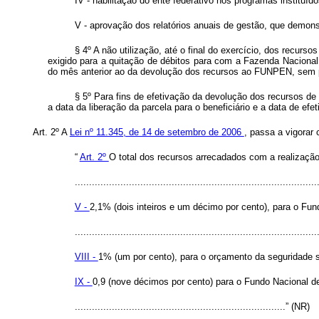
IV - habilitação do ente federativo nos programas instituído
V - aprovação dos relatórios anuais de gestão, que demons
§ 4º A não utilização, até o final do exercício, dos recurs
exigido para a quitação de débitos para com a Fazenda Nacional
do mês anterior ao da devolução dos recursos ao FUNPEN, sem pr
§ 5º Para fins de efetivação da devolução dos recursos de 
a data da liberação da parcela para o beneficiário e a data de ef
Art. 2º A
Lei nº 11.345, de 14 de setembro de 2006
, passa a vigorar
“
Art. 2º
O total dos recursos arrecadados com a realização 
.....................................................................................
V -
2,1% (dois inteiros e um décimo por cento), para o Fun
.....................................................................................
VIII -
1% (um por cento), para o orçamento da seguridade s
IX -
0,9 (nove décimos por cento) para o Fundo Nacional d
..........................................................................” (NR)