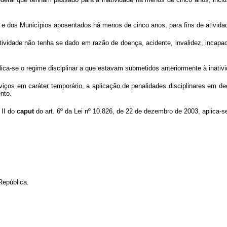
ral e dos Municípios aposentados há menos de cinco anos, para fins de ativid
tividade não tenha se dado em razão de doença, acidente, invalidez, incapac
aplica-se o regime disciplinar a que estavam submetidos anteriormente à inativ
viços em caráter temporário, a aplicação de penalidades disciplinares em d
nto.
 II do
caput
do art. 6º da Lei nº 10.826, de 22 de dezembro de 2003, aplica-se a
República.