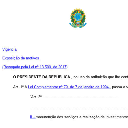
Vigência
Exposição de motivos
(Revogado pela Lei nº 13.500, de 2017)
O PRESIDENTE DA REPÚBLICA
, no uso da atribuição que lhe con
Art. 1º A
Lei Complementar nº 79, de 7 de janeiro de 1994
, passa a 
“Art. 3º ..................................................................
.....................................................................................
II -
manutenção dos serviços e realização de investimentos
.....................................................................................