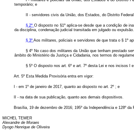
temporário; e
II - servidores civis da União, dos Estados, do Distrito Fede
§ 2º
O disposto no §1º aplica-se desde que a condição de ina
da disciplina, condenação judicial transitada em julgado ou expulsão.
§ 3º
Aos militares, policiais e servidores de que trata o § 1º 
§ 4º No caso dos militares da União que tenham prestado ser
âmbito do Ministério da Justiça e Cidadania, nos termos do regulame
§ 5º O disposto nos art. 6º e art. 7º desta Lei e nos incisos I e
Art. 5º Esta Medida Provisória entra em vigor:
I - em 1º de janeiro de 2017, quanto ao disposto no art. 2º ; e
II - na data de sua publicação, quanto aos demais dispositivos.
Brasília, 19 de dezembro de 2016; 195º da Independência e 128º da 
MICHEL TEMER
Alexandre de Moraes
Dyogo Henrique de Oliveira