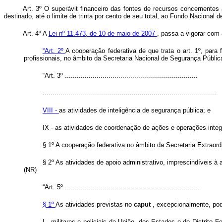
Art. 3º O superávit financeiro das fontes de recursos concernente
destinado, até o limite de trinta por cento de seu total, ao Fundo Nacional
Art. 4º A
Lei nº 11.473, de 10 de maio de 2007
, passa a vigorar com 
“Art. 2º
A cooperação federativa de que trata o art. 1º, para
profissionais, no âmbito da Secretaria Nacional de Segurança Públic
“Art. 3º ...................................................................
........................................................................................
VIII -
as atividades de inteligência de segurança pública; e
IX - as atividades de coordenação de ações e operações integ
§ 1º A cooperação federativa no âmbito da Secretaria Extraor
§ 2º As atividades de apoio administrativo,
imprescindíveis à 
(NR)
“Art. 5º ....................................................................
§ 1º
As atividades previstas no
caput
, excepcionalmente, po
I - militares e policiais da União, dos Estados e do Distrit