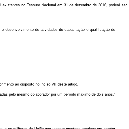
gal existentes no Tesouro Nacional em 31 de dezembro de 2016, poderá ser
s e desenvolvimento de atividades de capacitação e qualificação de
imento ao disposto no inciso VII deste artigo.
izadas pelo mesmo colaborador por um período máximo de dois anos.”
lusive os militares da União que tenham prestado serviços em caráter