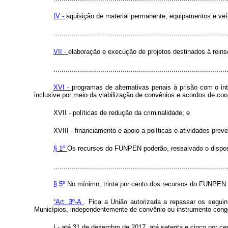
IV -
aquisição de material permanente, equipamentos e veí
.....................................................................................
VII -
elaboração e execução de projetos destinados à reinse
.....................................................................................
XVI -
programas de alternativas penais à prisão com o in
inclusive por meio da viabilização de convênios e acordos de co
XVII - políticas de redução da criminalidade; e
XVIII - financiamento e apoio a políticas e atividades preve
§ 1º
Os recursos do FUNPEN poderão, ressalvado o disposto
.....................................................................................
§ 5º
No mínimo, trinta por cento dos recursos do FUNPEN s
“Art. 3º-A
. Fica a União autorizada a repassar os seguin
Municípios, independentemente de convênio ou instrumento cong
I - até 31 de dezembro de 2017, até setenta e cinco por ce