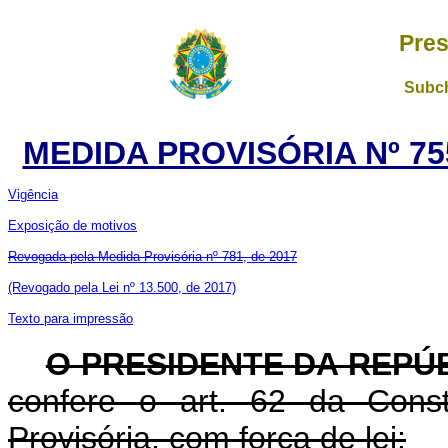
Pres
Subch
MEDIDA PROVISÓRIA Nº 75
Vigência
Exposição de motivos
Revogada pela Medida Provisória nº 781, de 2017
(Revogado pela Lei nº 13.500, de 2017)
Texto para impressão
O PRESIDENTE DA REPÚ
confere o art. 62 da Const
Provisória, com força de lei: