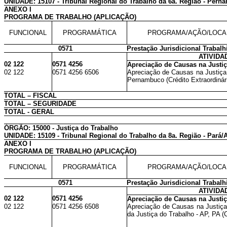
UNIDADE: 15107 - Tribunal Regional do Trabalho da 6a. Região - Per
ANEXO I
PROGRAMA DE TRABALHO (APLICAÇÃO)
FUNCIONAL
PROGRAMÁTICA
PROGRAMA/AÇÃO/LOCA
0571
Prestação Jurisdicional Trabalh
ATIVIDA
02 122
0571 4256
Apreciação de Causas na Justiç
02 122
0571 4256 6506
Apreciação de Causas na Justiça
Pernambuco (Crédito Extraordinár
TOTAL – FISCAL
TOTAL – SEGURIDADE
TOTAL - GERAL
ÓRGÃO: 15000 - Justiça do Trabalho
UNIDADE: 15109 - Tribunal Regional do Trabalho da 8a. Região - Pará
ANEXO I
PROGRAMA DE TRABALHO (APLICAÇÃO)
FUNCIONAL
PROGRAMÁTICA
PROGRAMA/AÇÃO/LOCA
0571
Prestação Jurisdicional Trabalh
ATIVIDA
02 122
0571 4256
Apreciação de Causas na Justiç
02 122
0571 4256 6508
Apreciação de Causas na Justiça
da Justiça do Trabalho - AP, PA (C