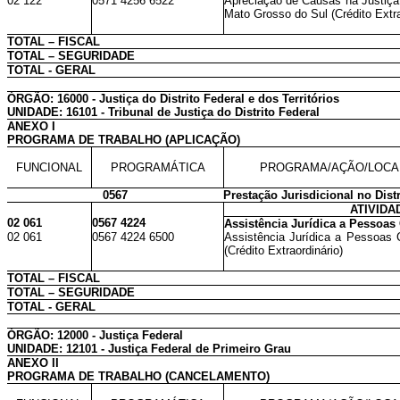
02 122
0571 4256 6522
Apreciação de Causas na Justiça
Mato Grosso do Sul (Crédito Extra
TOTAL – FISCAL
TOTAL – SEGURIDADE
TOTAL - GERAL
ÓRGÃO: 16000 - Justiça do Distrito Federal e dos Territórios
UNIDADE: 16101 - Tribunal de Justiça do Distrito Federal
ANEXO I
PROGRAMA DE TRABALHO (APLICAÇÃO)
FUNCIONAL
PROGRAMÁTICA
PROGRAMA/AÇÃO/LOCA
0567
Prestação Jurisdicional no Distr
ATIVIDA
02 061
0567 4224
Assistência Jurídica a Pessoas
02 061
0567 4224 6500
Assistência Jurídica a Pessoas 
(Crédito Extraordinário)
TOTAL – FISCAL
TOTAL – SEGURIDADE
TOTAL - GERAL
ÓRGÃO: 12000 - Justiça Federal
UNIDADE: 12101 - Justiça Federal de Primeiro Grau
ANEXO II
PROGRAMA DE TRABALHO (CANCELAMENTO)