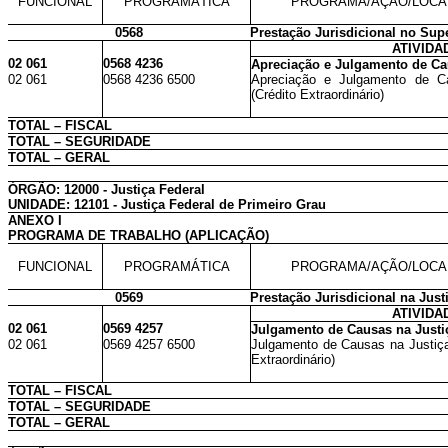
FUNCIONAL
PROGRAMÁTICA
PROGRAMA/AÇÃO/LOCA
0568
Prestação Jurisdicional no Supe
ATIVIDA
02 061
0568 4236
Apreciação e Julgamento de C
02 061
0568 4236 6500
Apreciação e Julgamento de C
(Crédito Extraordinário)
TOTAL – FISCAL
TOTAL – SEGURIDADE
TOTAL – GERAL
ÓRGÃO: 12000 - Justiça Federal
UNIDADE: 12101 - Justiça Federal de Primeiro Grau
ANEXO I
PROGRAMA DE TRABALHO (APLICAÇÃO)
FUNCIONAL
PROGRAMÁTICA
PROGRAMA/AÇÃO/LOCA
0569
Prestação Jurisdicional na Just
ATIVIDA
02 061
0569 4257
Julgamento de Causas na Justi
02 061
0569 4257 6500
Julgamento de Causas na Justiça 
Extraordinário)
TOTAL – FISCAL
TOTAL – SEGURIDADE
TOTAL – GERAL