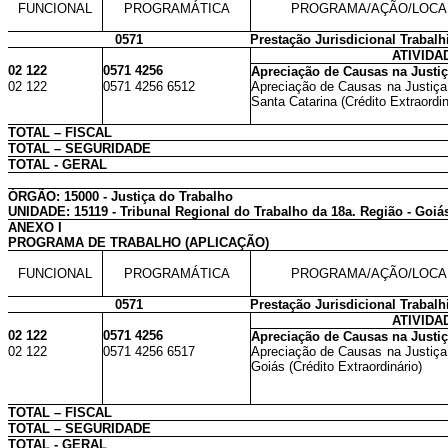
FUNCIONAL
PROGRAMÁTICA
PROGRAMA/AÇÃO/LOCA
0571
Prestação Jurisdicional Trabalh
ATIVIDA
02 122
0571 4256
Apreciação de Causas na Justiç
02 122
0571 4256 6512
Apreciação de Causas na Justiça
Santa Catarina (Crédito Extraordin
TOTAL – FISCAL
TOTAL – SEGURIDADE
TOTAL - GERAL
ÓRGÃO: 15000 - Justiça do Trabalho
UNIDADE: 15119 - Tribunal Regional do Trabalho da 18a. Região - Goiá
ANEXO I
PROGRAMA DE TRABALHO (APLICAÇÃO)
FUNCIONAL
PROGRAMÁTICA
PROGRAMA/AÇÃO/LOCA
0571
Prestação Jurisdicional Trabalh
ATIVIDA
02 122
0571 4256
Apreciação de Causas na Justiç
02 122
0571 4256 6517
Apreciação de Causas na Justiça
Goiás (Crédito Extraordinário)
TOTAL – FISCAL
TOTAL – SEGURIDADE
TOTAL - GERAL