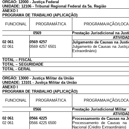
ÓRGÃO: 12000 - Justiça Federal
UNIDADE: 12106 - Tribunal Regional Federal da 5a. Região
ANEXO I
PROGRAMA DE TRABALHO (APLICAÇÃO)
FUNCIONAL
PROGRAMÁTICA
PROGRAMA/AÇÃO/LOCA
0569
Prestação Jurisdicional na Just
ATIVIDA
02 061
0569 4257
Julgamento de Causas na Justi
02 061
0569 4257 6501
Julgamento de Causas na Justiça 
Extraordinário)
TOTAL – FISCAL
TOTAL – SEGURIDADE
TOTAL - GERAL
ÓRGÃO: 13000 - Justiça Militar da União
UNIDADE: 13101 - Justiça Militar da União
ANEXO I
PROGRAMA DE TRABALHO (APLICAÇÃO)
FUNCIONAL
PROGRAMÁTICA
PROGRAMA/AÇÃO/LOCA
0566
Prestação Jurisdicional Militar
ATIVIDA
02 061
0566 4225
Processamento de Causas na Jus
02 061
0566 4225 6500
Processamento de Causas na Ju
Nacional (Crédito Extraordinário)