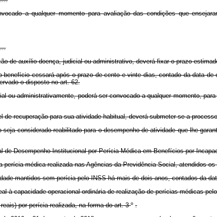
nvocado a qualquer momento para avaliação das condições que ensejaram
...
 de auxílio-doença, judicial ou administrativo, deverá fixar o prazo estimad
 o benefício cessará após o prazo de cento e vinte dias, contado da data de
rvado o disposto no art. 62.
cial ou administrativamente, poderá ser convocado a qualquer momento, par
 de recuperação para sua atividade habitual, deverá submeter-se a processo d
 seja considerado reabilitado para o desempenho de atividade que lhe garan
cial de Desempenho Institucional por Perícia Médica em Benefícios por Inca
erícia médica realizada nas Agências da Previdência Social, atendidos os s
acidade mantidos sem perícia pelo INSS há mais de dois anos, contados da da
eal à capacidade operacional ordinária de realização de perícias médicas pel
is) por perícia realizada, na forma do art. 3
º
.