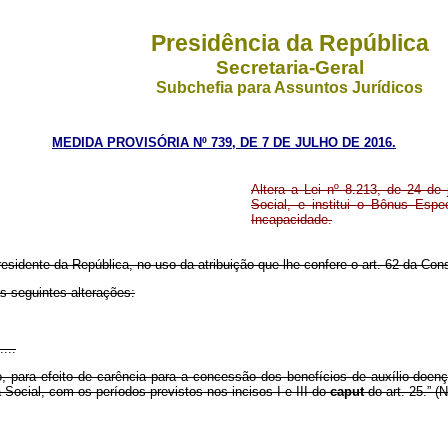
Presidência da República
Secretaria-Geral
Subchefia para Assuntos Jurídicos
MEDIDA PROVISÓRIA Nº 739, DE 7 DE JULHO DE 2016.
Altera a Lei nº 8.213, de 24 de
Social, e institui o Bônus Esp
Incapacidade.
residente da República, no uso da atribuição que lhe confere o art. 62 da Cons
s seguintes alterações:
....
 para efeito de carência para a concessão dos benefícios de auxílio-doença
a Social, com os períodos previstos nos incisos I e III do
caput
do art. 25.” (
....