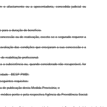
 o afastamento ou a aposentadoria, concedida judicial ou
o para a duração do benefício.
 concessão ou de reativação, exceto se o segurado requerer a
a avaliação das condições que ensejaram a sua concessão e a
e reabilitação profissional.
ta a subsistência ou, quando considerado não recuperável, for
pacidade - BESP-PMBI.
eguintes requisitos:
ta de publicação desta Medida Provisória; e
o médico perito e pela respectiva Agência da Previdência Social.