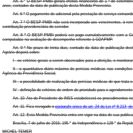
Art. 5
º
O BESP-PMBI gerará efeitos financeiros de 1
º
de setembro
anos, contados da data de publicação desta Medida Provisória.
Art. 6
º
O pagamento de adicional pela prestação de serviço extraord
Art. 7
º
O BESP-PMBI não será incorporado aos vencimentos, à remun
contribuição previdenciária do servidor.
Art. 8
º
O BESP-PMBI poderá ser pago cumulativamente com a Grat
computadas na avaliação de desempenho referente à GDAPMP.
Art. 9
º
No prazo de trinta dias, contado da data de publicação de
Agrário disporá sobre:
I - os critérios gerais a serem observados para a aferição, o monitor
II - o quantitativo diário máximo de perícias médicas nas condições
Agência da Previdência Social;
III - a possibilidade de realização das perícias médicas de que trata o
IV - definição de critérios de ordem de prioridade para o agendamento
Art. 10. Ato do Presidente do INSS estabelecerá os procedimentos nec
Art. 11. Fica revogado o
parágrafo único do art. 24 da Lei nº 8.213, d
Art. 12. Esta Medida Provisória entra em vigor na data de sua public
Brasília, 7 de julho de 2016; 195
º
da Independência e 128
º
da Repúb
MICHEL TEMER