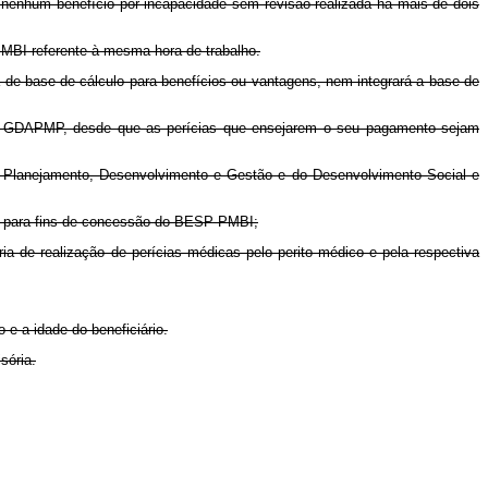
nenhum benefício por incapacidade sem revisão realizada há mais de dois
PMBI referente à mesma hora de trabalho.
e base de cálculo para benefícios ou vantagens, nem integrará a base de
 - GDAPMP, desde que as perícias que ensejarem o seu pagamento sejam
do Planejamento, Desenvolvimento e Gestão e do Desenvolvimento Social e
, para fins de concessão do BESP-PMBI;
ria de realização de perícias médicas pelo perito médico e pela respectiva
 e a idade do beneficiário.
sória.