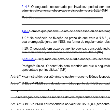
§ 4
º
O segurado aposentado por invalidez poderá ser co
administrativamente, observado o disposto no art. 101.” (NR)
“Art. 60
.
.....................................................................
..........................................................................................
§ 8
º
Sempre que possível, o ato de concessão ou de reativação
§ 9
º
Na ausência de fixação do prazo de que trata o § 8
º
,
sua prorrogação junto ao INSS, na forma do regulamento, obse
§ 10. O segurado em gozo de auxílio-doença, concedido judi
sua manutenção, observado o disposto no art. 101.” (NR)
“
Art. 62.
O segurado em gozo de auxílio-doença, insusceptível
Parágrafo único. O benefício será mantido até que o segurado
aposentado por invalidez.” (NR)
Art. 2
º
Fica instituído, por até vinte e quatro meses, o Bônus Espe
Art. 3
º
O BESP-PMBI será devido ao médico perito do INSS por cada p
I - a perícia deverá ser realizada em relação a benefícios por incap
II - a realização das perícias médicas deverá representar acréscimo r
Art. 4
º
O BESP-PMBI corresponderá ao valor de R$ 60,00 (sessenta rea