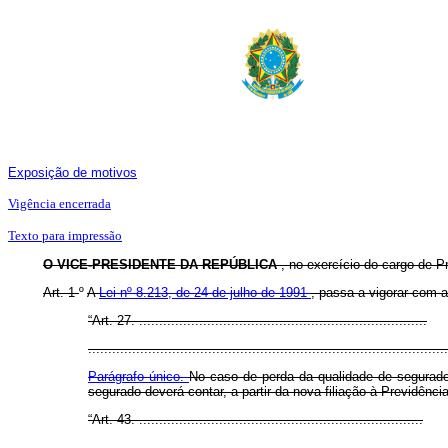
Exposição de motivos
Vigência encerrada
Texto para impressão
O VICE-PRESIDENTE DA REPÚBLICA
, no exercício do cargo de P
Art. 1
º
A
Lei nº 8.213, de 24 de julho de 1991
, passa a vigorar com a
“Art. 27. ........................................................................
..........................................................................................
Parágrafo único.
No caso de perda da qualidade de segurado,
segurado deverá contar, a partir da nova filiação à Previdênci
“Art. 43. .......................................................................
..........................................................................................