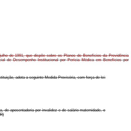
 julho de 1991, que dispõe sobre os Planos de Benefícios da Previdência
ecial de Desempenho Institucional por Perícia Médica em Benefícios por
tituição, adota a seguinte Medida Provisória, com força de lei:
, de aposentadoria por invalidez e de salário-maternidade, o
NR)