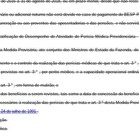
 de 2016 a 31 de agosto de 2018, ou em prazo menor, desde que não reste 
inário ou adicional noturno não será devido no caso de pagamento do BESP-
eração ou aos proventos das aposentadorias e das pensões, e não servirá d
ificação de Desempenho de Atividade de Perícia Médica Previdenciária
sta Medida Provisória, ato conjunto dos Ministros de Estado da Fazenda, 
amento e o controle da realização das perícias médicas de que trata o art. 3
º
 previstas no art. 3
º
, por perito médico, e a capacidade operacional ordiná
 art. 3
º
, em forma de mutirão; e
 dos benefícios a serem revistos, tais como a data de concessão do benefício
essários à realização das perícias de que trata o art. 3
º
desta Medida Provi
e 24 de julho de 1991
.
ação.
lica.