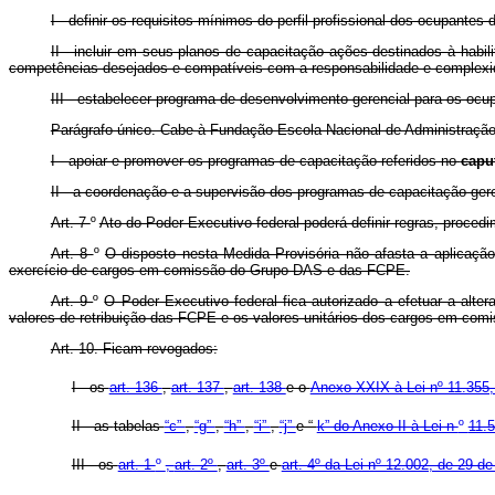
I - definir os requisitos mínimos do perfil profissional dos ocupan
II - incluir em seus planos de capacitação ações destinados à hab
competências desejados e compatíveis com a responsabilidade e complexid
III - estabelecer programa de desenvolvimento gerencial para os 
Parágrafo único. Cabe à Fundação Escola Nacional de Administraçã
I - apoiar e promover os programas de capacitação referidos no
capu
II - a coordenação e a supervisão dos programas de capacitação gere
Art. 7
º
Ato do Poder Executivo federal poderá definir regras, proced
Art. 8
º
O disposto nesta Medida Provisória não afasta a aplicação
exercício de cargos em comissão do Grupo DAS e das FCPE.
Art. 9
º
O Poder Executivo federal fica autorizado a efetuar a al
valores de retribuição das FCPE e os valores unitários dos cargos em co
Art. 10. Ficam revogados:
I - os
art. 136
,
art. 137
,
art. 138
e o
Anexo XXIX à Lei nº 11.355,
II - as
tabelas
“c”
,
“g”
,
“h”
,
“i”
,
“j”
e “
k” do Anexo II à Lei n
º
11.
III - os
art. 1
º
,
art. 2º
,
art. 3º
e
art. 4º da Lei nº 12.002, de 29 d