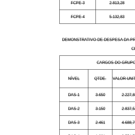
FCPE-3
2.813,28
FCPE-4
5.132,83
DEMONSTRATIVO DE DESPESA DA P
C
CARGOS DO GRUPO
NÍVEL
QTDE.
VALOR UNI
DAS-1
3.650
2.227,8
DAS-2
3.150
2.837,5
DAS-3
2.461
4.688,7