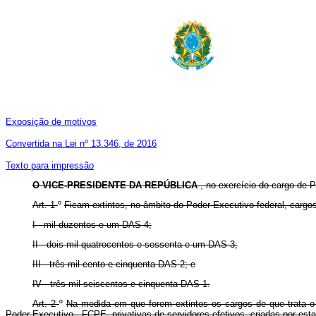
Exposição de motivos
Convertida na Lei nº 13.346, de 2016
Texto para impressão
O VICE-PRESIDENTE DA REPÚBLICA
, no exercício do cargo de P
Art. 1
º
Ficam extintos, no âmbito do Poder Executivo federal, carg
I - mil duzentos e um DAS-4;
II - dois mil quatrocentos e sessenta e um DAS-3;
III - três mil cento e cinquenta DAS-2; e
IV - três mil seiscentos e cinquenta DAS-1.
Art. 2
º
Na medida em que forem extintos os cargos de que trata o
Poder Executivo - FCPE, privativas de servidores efetivos, criadas por est