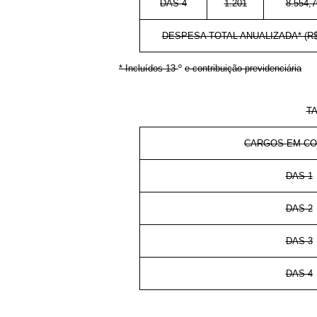
DAS-4
1.201
8.554,7
DESPESA TOTAL ANUALIZADA* (R$
* Incluídos 13
º
e contribuição previdenciária
T
CARGOS EM C
DAS-1
DAS-2
DAS-3
DAS-4