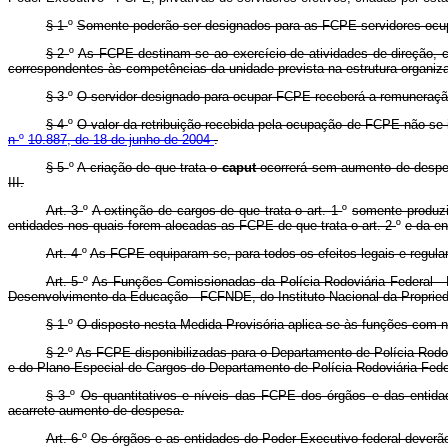
§ 1
º
Somente poderão ser designados para as FCPE servidores ocupan
§ 2
º
As FCPE destinam-se ao exercício de atividades de direção, c
correspondentes às competências da unidade prevista na estrutura organiza
§ 3
º
O servidor designado para ocupar FCPE receberá a remuneração 
§ 4
º
O valor da retribuição recebida pela ocupação de FCPE não se 
n
º
10.887, de 18 de junho de 2004
.
§ 5
º
A criação de que trata o
caput
ocorrerá sem aumento de despe
III.
Art. 3
º
A extinção de cargos de que trata o art. 1
º
somente produzi
entidades nos quais forem alocadas as FCPE de que trata o art. 2
º
e da en
Art. 4
º
As FCPE equiparam-se, para todos os efeitos legais e regu
Art. 5
º
As Funções Comissionadas da Polícia Rodoviária Federal - 
Desenvolvimento da Educação - FCFNDE, do Instituto Nacional da Propri
§ 1
º
O disposto nesta Medida Provisória aplica-se às funções com 
§ 2
º
As FCPE disponibilizadas para o Departamento de Polícia Rodoviá
e do Plano Especial de Cargos do Departamento de Polícia Rodoviária Feder
§ 3
º
Os quantitativos e níveis das FCPE dos órgãos e das entida
acarrete aumento de despesa.
Art. 6
º
Os órgãos e as entidades do Poder Executivo federal deverã