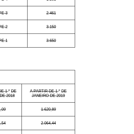
PE-3
2.461
PE-2
3.150
PE-1
3.650
DE 1
º
DE
A PARTIR DE 1
º
DE
DE 2018
JANEIRO DE 2019
,09
1.620,89
,54
2.064,44