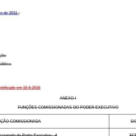
io de 2011
;
ção.
ública.
retificado em 15.6.2016
ANEXO I
FUNÇÕES COMISSIONADAS DO PODER EXECUTIVO
ÇÃO COMISSIONADA
SI
sionada do Poder Executivo - 4
FC