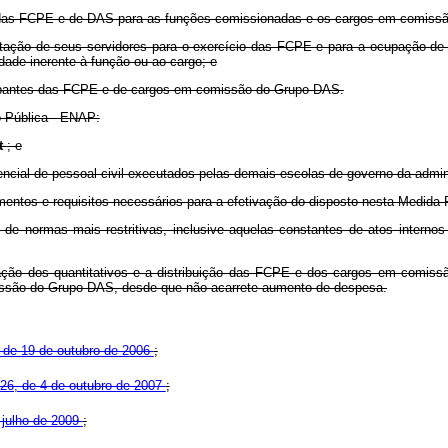
tes das FCPE e de DAS para as funções comissionadas e os cargos em comissã
ilitação de seus servidores para o exercício das FCPE e para a ocupação d
ade inerente à função ou ao cargo; e
ocupantes das FCPE e de cargos em comissão do Grupo DAS.
o Pública - ENAP:
t
; e
ncial de pessoal civil executados pelas demais escolas de governo da admini
imentos e requisitos necessários para a efetivação do disposto nesta Medida P
 de normas mais restritivas, inclusive aquelas constantes de atos interno
teração dos quantitativos e a distribuição das FCPE e dos cargos em comis
missão do Grupo DAS, desde que não acarrete aumento de despesa.
 de 19 de outubro de 2006
;
526, de 4 de outubro de 2007
;
e julho de 2009
;