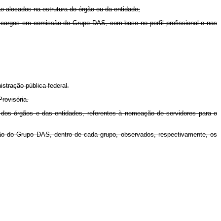
o alocados na estrutura do órgão ou da entidade;
e cargos em comissão do Grupo DAS, com base no perfil profissional e nas
stração pública federal.
rovisória.
s dos órgãos e das entidades, referentes à nomeação de servidores para o
são do Grupo DAS, dentro de cada grupo, observados, respectivamente, os