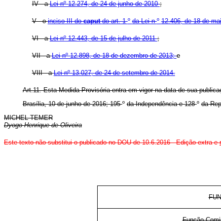
IV - a
Lei nº 12.274, de 24 de junho de 2010
;
V - o
inciso III do
caput
do art. 1
º
da Lei n
º
12.406, de 18 de ma
VI - a
Lei nº 12.443, de 15 de julho de 2011
;
VII - a
Lei nº 12.898, de 18 de dezembro de 2013;
e
VIII - a
Lei nº 13.027, de 24 de setembro de 2014.
Art.11. Esta Medida Provisória entra em vigor na data de sua publica
Brasília, 10 de junho de 2016; 195
º
da Independência e 128
º
da Rep
MICHEL TEMER
Dyogo Henrique de Oliveira
Este texto não substitui o publicado no DOU de 10.6.2016 - Edição extra e
FUN
Função Comis