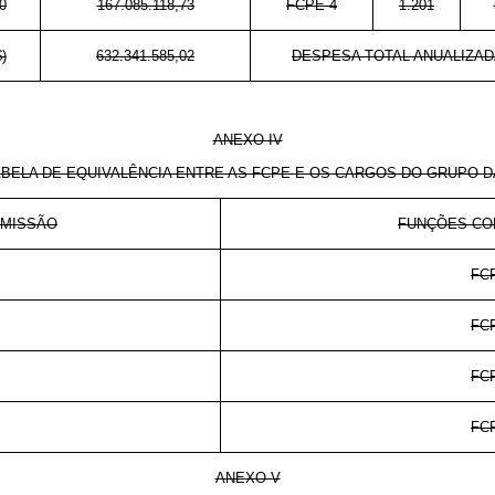
0
167.085.118,73
FCPE-4
1.201
)
632.341.585,02
DESPESA TOTAL ANUALIZADA
ANEXO IV
ABELA DE EQUIVALÊNCIA ENTRE AS FCPE E OS CARGOS DO GRUPO D
OMISSÃO
FUNÇÕES CO
FC
FC
FC
FC
ANEXO V