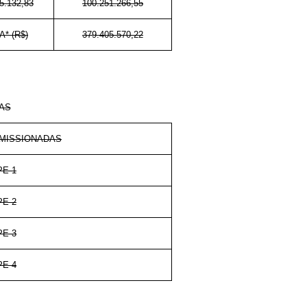
5.132,83
100.251.266,55
* (R$)
379.405.570,22
AS
MISSIONADAS
PE-1
PE-2
PE-3
PE-4