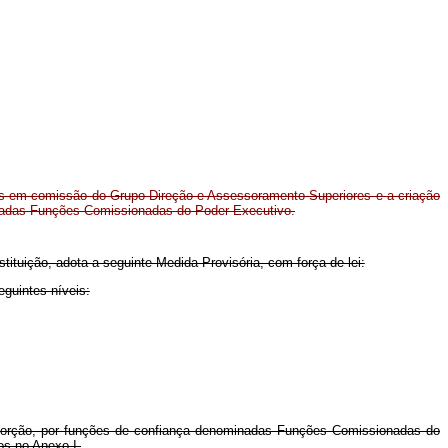
os em comissão do Grupo-Direção e Assessoramento Superiores e a criação
nadas Funções Comissionadas do Poder Executivo.
stituição, adota a seguinte Medida Provisória, com força de lei:
guintes níveis:
roporção, por funções de confiança denominadas Funções Comissionadas do
os no Anexo I.