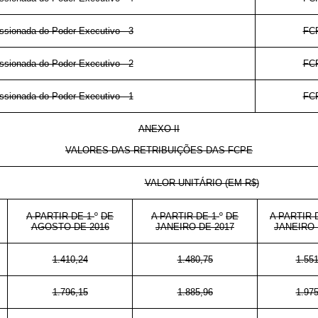
sionada do Poder Executivo - 3
FC
sionada do Poder Executivo - 2
FC
sionada do Poder Executivo - 1
FC
ANEXO II
VALORES DAS RETRIBUIÇÕES DAS FCPE
VALOR UNITÁRIO (EM R$)
A PARTIR DE 1
º
DE
A PARTIR DE 1
º
DE
A PARTIR 
AGOSTO DE 2016
JANEIRO DE 2017
JANEIRO 
1.410,24
1.480,75
1.551
1.796,15
1.885,96
1.975