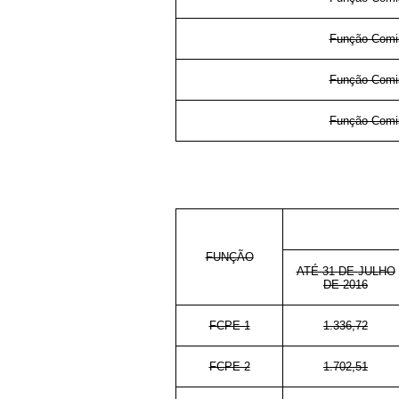
Função Comis
Função Comis
Função Comis
FUNÇÃO
ATÉ 31 DE JULHO
DE 2016
FCPE-1
1.336,72
FCPE-2
1.702,51