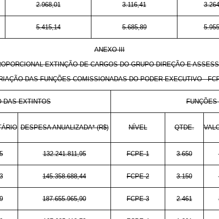
2.968,01
3.116,41
3.264
5.415,14
5.685,89
5.955
ANEXO III
ROPORCIONAL EXTINÇÃO DE CARGOS DO GRUPO-DIREÇÃO E ASSESS
RIAÇÃO DAS FUNÇÕES COMISSIONADAS DO PODER EXECUTIVO - FC
 DAS EXTINTOS
FUNÇÕES 
TÁRIO
DESPESA ANUALIZADA* (R$)
NÍVEL
QTDE.
VAL
5
132.241.811,95
FCPE-1
3.650
3
145.358.688,44
FCPE-2
3.150
9
187.655.965,90
FCPE-3
2.461