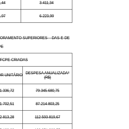
,44
3.411,34
,97
6.223,99
ORAMENTO SUPERIORES – DAS E DE
PE
FCPE CRIADAS
DESPESA ANUALIZADA*
OR UNITÁRIO
(R$)
1.336,72
79.345.680,75
1.702,51
87.214.803,25
2.813,28
112.593.819,67