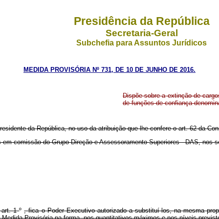
Presidência da República
Secretaria-Geral
Subchefia para Assuntos Jurídicos
MEDIDA PROVISÓRIA Nº 731, DE 10 DE JUNHO DE 2016.
Dispõe sobre a extinção de carg
de funções de confiança denomi
residente da República, no uso da atribuição que lhe confere o art. 62 da Con
os em comissão do Grupo-Direção e Assessoramento Superiores - DAS, nos se
 art. 1
º
, fica o Poder Executivo autorizado a substituí-los, na mesma p
a Medida Provisória na forma, nos quantitativos máximos e nos níveis previst