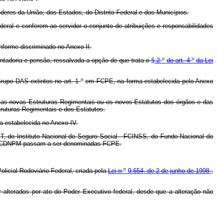
eres da União, dos Estados, do Distrito Federal e dos Municípios.
ral e conferem ao servidor o conjunto de atribuições e responsabilidades
nforme discriminado no Anexo II.
ntadoria e pensão, ressalvada a opção de que trata o
§ 2
º
do art. 4
º
da Lei
rupo DAS extintos no art. 1
º
em FCPE, na forma estabelecida pelo Anexo
m as novas Estruturas Regimentais ou os novos Estatutos dos órgãos e das
ruturas Regimentais e dos Estatutos.
 estabelecida no Anexo IV.
T, do Instituto Nacional do Seguro Social - FCINSS, do Fundo Nacional do
 - FCDNPM passam a ser denominadas FCPE.
olicial Rodoviário Federal, criada pela
Lei n
º
9.654, de 2 de junho de 1998
,
lterados por ato do Poder Executivo federal, desde que a alteração não