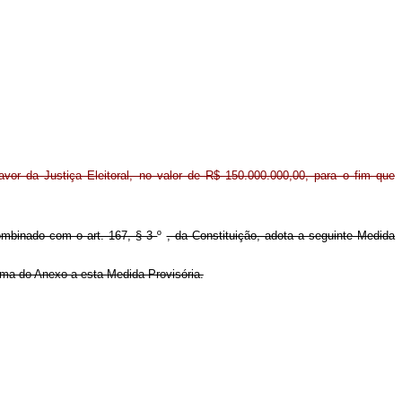
favor da Justiça Eleitoral, no valor de R$ 150.000.000,00, para o fim que
combinado com o art. 167, § 3
º
, da Constituição, adota a seguinte Medida
forma do Anexo a esta Medida Provisória.