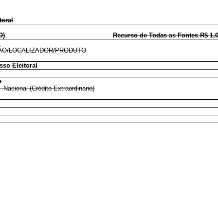
toral
O)
Recurso de Todas as Fontes R$ 1,
O/LOCALIZADOR/PRODUTO
so Eleitoral
s
 - Nacional (Crédito Extraordinário)