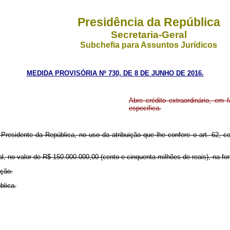
Presidência da República
Secretaria-Geral
Subchefia para Assuntos Jurídicos
MEDIDA PROVISÓRIA Nº 730, DE 8 DE JUNHO DE 2016.
Abre crédito extraordinário, em 
especifica.
 Presidente da República, no uso da atribuição que lhe confere o art. 62, 
oral, no valor de R$ 150.000.000,00 (cento e cinquenta milhões de reais), na 
ação.
blica.