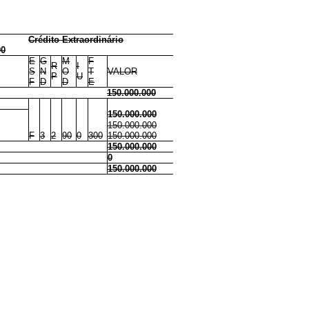
Crédito Extraordinário
00
E
G
M
F
R
I
S
N
O
T
VALOR
P
U
F
D
D
E
150.000.000
150.000.000
150.000.000
F
3
2
90
0
300
150.000.000
150.000.000
0
150.000.000