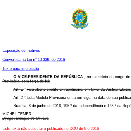
Exposição de motivos
Convertida na Lei nº 13.339, de 2016
Texto para impressão
O VICE-PRESIDENTE DA REPÚBLICA
, no exercício do cargo de
Provisória, com força de lei:
Art. 1
º
Fica aberto crédito extraordinário, em favor da Justiça Eleit
Art. 2
º
Esta Medida Provisória entra em vigor na data de sua public
Brasília, 8 de junho de 2016; 195
º
da Independência e 128
º
da Repú
MICHEL TEMER
Dyogo Henrique de Oliveira
Este texto não substitui o publicado no DOU de 9.6.2016