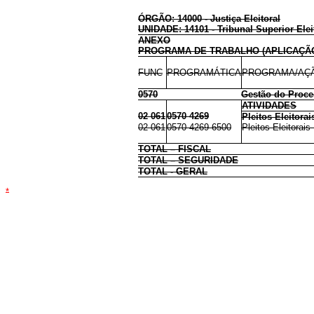
ÓRGÃO: 14000 - Justiça Eleitoral
UNIDADE: 14101 - Tribunal Superior Elei
ANEXO
PROGRAMA DE TRABALHO (APLICAÇÃ
FUNC
PROGRAMÁTICA
PROGRAMA/AÇÃ
0570
Gestão do Proces
ATIVIDADES
02 061
0570 4269
Pleitos Eleitorai
02 061
0570 4269 6500
Pleitos Eleitorais
TOTAL – FISCAL
TOTAL – SEGURIDADE
TOTAL - GERAL
*