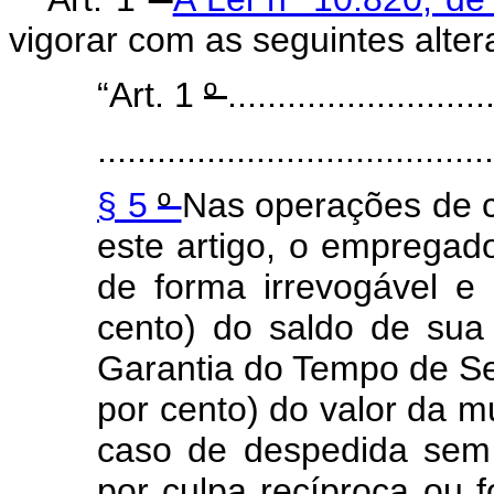
vigorar com as seguintes alter
“Art. 1
º
..........................
........................................
§ 5
º
Nas operações de c
este artigo, o empregad
de forma irrevogável e 
cento) do saldo de sua
Garantia do Tempo de S
por cento) do valor da 
caso de despedida sem
por culpa recíproca ou 