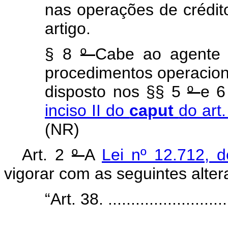
nas operações de crédit
artigo.
§ 8
º
Cabe ao agente 
procedimentos operacion
disposto nos §§ 5
º
e 
inciso II do
caput
do art
(NR)
Art. 2
º
A
Lei nº 12.712,
vigorar com as seguintes alter
“Art. 38. ............................
........................................