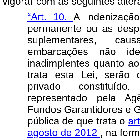
vigorar com as seguintes alter
“Art. 10.
A indenizaçã
permanente ou as desp
suplementares, cau
embarcações não ide
inadimplentes quanto a
trata esta Lei, serão 
privado constituído
representado pela Agê
Fundos Garantidores e G
pública de que trata o
ar
agosto de 2012
, na for