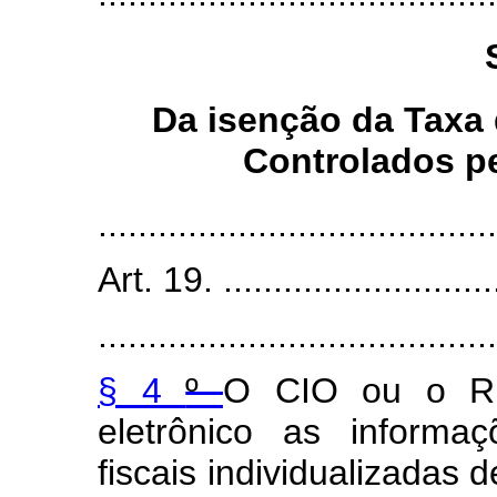
Da isenção da Taxa 
Controlados pe
........................................
Art. 19. .............................
........................................
§ 4
º
O CIO ou o RI
eletrônico as informa
fiscais individualizadas 