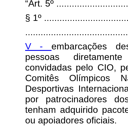
“Art. 5º .............................
§ 1º .................................
........................................
V -
embarcações de
pessoas diretamente
convidadas pelo CIO, p
Comitês Olímpicos Na
Desportivas Internacio
por patrocinadores d
tenham adquirido pacote
ou apoiadores oficiais.