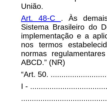
União.
Art. 48-C
. Às demai
Sistema Brasileiro do 
implementação e a apli
nos termos estabeleci
normas regulamentares
ABCD.” (NR)
“Art. 50. ............................
I - ...................................
........................................