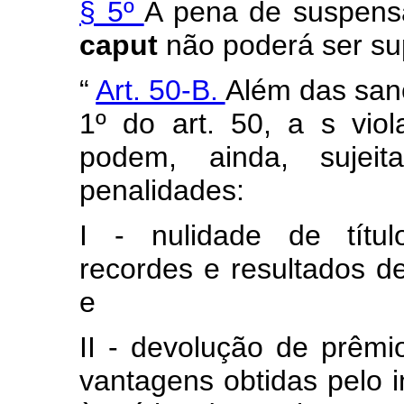
§ 5º
A pena de suspensã
caput
não poderá ser sup
“
Art. 50-B.
Além das sanç
1º do art. 50, a
s vio
podem, ainda, sujeit
penalidades:
I - nulidade de títul
recordes e resultados des
e
II - devolução de prêmi
vantagens obtidas pelo i