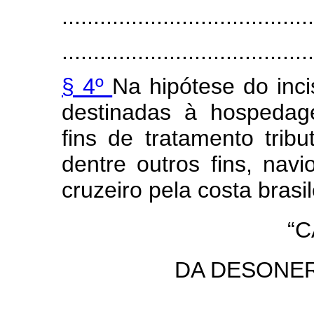
........................................
........................................
§ 4º
Na hipótese do inc
destinadas à hospedag
fins de tratamento tribu
dentre outros fins, nav
cruzeiro pela costa brasil
“C
DA DESONE
........................................