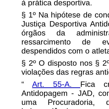
à prática desportiva.
§ 1º
Na hipótese de con
Justiça Desportiva Ant
órgãos da administ
ressarcimento de ev
despendidos com o atlet
§ 2º O disposto nos § 2º
violações das regras an
“
Art. 55-A.
Fica c
Antidopagem - JAD, co
uma Procuradoria,