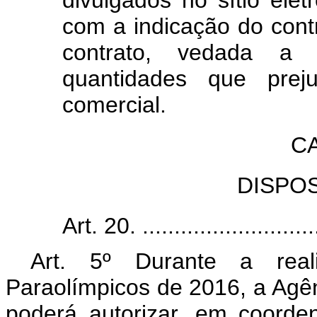
divulgados no sítio elet
com a indicação do contr
contrato, vedada a 
quantidades que preju
comercial.
CA
DISPO
Art. 20. ............................
Art. 5º Durante a rea
Paraolímpicos de 2016, a Agên
poderá autorizar, em coorde