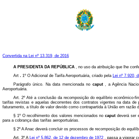
Convertida na Lei nº 13.319, de 2016
A PRESIDENTA DA REPÚBLICA
, no uso da atribuição que lhe conf
Art
.
1º O Adicional de Tarifa Aeroportuária, criado pela
Lei nº 7.920,
Parágrafo único. Na data mencionada no
caput
, a Agência Nacion
Aeroportuária.
Art. 2º Até a conclusão da recomposição do equilíbrio econômico-fin
tarifas revistas e aquelas decorrentes dos contratos vigentes na data d
faturamento, a título de valor devido como contrapartida à União em razão 
§ 1º O recolhimento dos valores mencionados no
caput
deverá ser 
para a cobrança das tarifas aeroportuárias.
§ 2º A Anac deverá concluir os processos de recomposição do equilíb
Art. 3º A
Lei nº 5.862, de 12 de dezembro de 1972
, passa a vigorar 