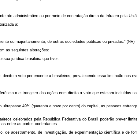
nte ato administrativo ou por meio de contratação direta da Infraero pela Un
torizada a:
amente ou majoritariamente, de outras sociedades públicas ou privadas.” (NR)
com as seguintes alterações:
oa jurídica brasileira que tiver:
 direito a voto pertencente a brasileiros, prevalecendo essa limitação nos ev
erência a estrangeiro das ações com direito a voto que estejam incluídas n
 ultrapasse 49% (quarenta e nove por cento) do capital, as pessoas estrangei
reos celebrados pela República Federativa do Brasil poderão prever limite 
nas entre as partes contratantes.
o, de adestramento, de investigação, de experimentação científica e de fo