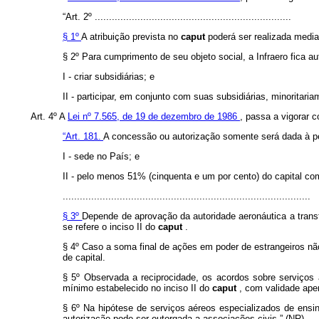
“Art. 2º .....................................................................
§ 1º
A atribuição prevista no
caput
poderá ser realizada media
§ 2º Para cumprimento de seu objeto social, a Infraero fica au
I - criar subsidiárias; e
II - participar, em conjunto com suas subsidiárias, minoritari
Art. 4º A
Lei nº 7.565, de 19 de dezembro de 1986
, passa a vigorar 
“Art. 181.
A concessão ou autorização somente será dada à pess
I - sede no País; e
II - pelo menos 51% (cinquenta e um por cento) do capital com
.......................................................................................
§ 3º
Depende de aprovação da autoridade aeronáutica a transf
se refere o inciso II do
caput
.
§ 4º Caso a soma final de ações em poder de estrangeiros não
de capital.
§ 5º Observada a reciprocidade, os acordos sobre serviços aé
mínimo estabelecido no inciso II do
caput
, com validade ape
§ 6º Na hipótese de serviços aéreos especializados de ensin
autorização pode ser outorgada a associações civis.” (NR)