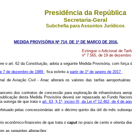
Presidência da República
Secretaria-Geral
Subchefia para Assuntos Jurídicos
MEDIDA PROVISÓRIA Nº 714, DE 1º DE MARÇO DE 2016.
Extingue o Adicional de Tari
nº 7.565, de 19 de dezembro
ere o art. 62 da Constituição, adota a seguinte Medida Provisória, com força d
 de 7 de dezembro de 1989
, fica extinto a
partir de 1º de janeiro de 2017
.
al de Aviação Civil - Anac alterará os valores das tarifas aeroportuárias
anceiro dos contratos de concessão para exploração de infraestrutura aeropo
e publicação desta Medida Provisória deverá ser repassada ao Fundo Naciona
da outorga de que trata o
art. 63, § 1º, inciso III, da Lei nº 12.462, de 4 de a
efetuado pelas concessionárias até o décimo quinto dia útil do mês subseq
rio econômico-financeiro de que trata o
caput
no prazo de cento e oitenta dias
com as seguintes alterações: