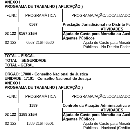
ANEXO I
PROGRAMA DE TRABALHO ( APLICAÇÃO )
FUNC
PROGRAMÁTICA
PROGRAMA/AÇÃO/LOCALIZAD
0567
Prestação Jurisdicional no Distrito F
ATIVIDADES
02 122
0567 216H
Ajuda de Custo para Moradia ou Auxí
Agentes Públicos
02 122
0567 216H 6530
Ajuda de Custo para Moradi
Públicos - No Distrito Feder
TOTAL – FISCAL
TOTAL – SEGURIDADE
TOTAL - GERAL
ÓRGÃO: 17000 - Conselho Nacional de Justiça
UNIDADE: 17101 - Conselho Nacional de Justiça
ANEXO I
PROGRAMA DE TRABALHO ( APLICAÇÃO )
FUNC
PROGRAMÁTICA
PROGRAMA/AÇÃO/LOCALIZAD
1389
Controle da Atuação Administrativa e
ATIVIDADES
02 122
1389 216H
Ajuda de Custo para Moradia ou Auxí
Agentes Públicos
02 122
1389 216H 6501
Ajuda de Custo para Moradi
Públicos - Nacional (Crédito