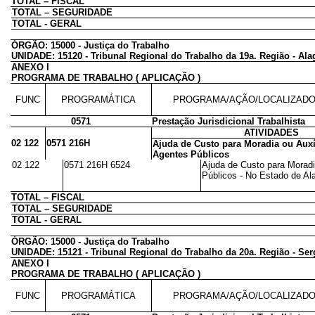
TOTAL – FISCAL
TOTAL – SEGURIDADE
TOTAL - GERAL
ÓRGÃO: 15000 - Justiça do Trabalho
UNIDADE: 15120 - Tribunal Regional do Trabalho da 19a. Região - Ala
ANEXO I
PROGRAMA DE TRABALHO ( APLICAÇÃO )
FUNC
PROGRAMÁTICA
PROGRAMA/AÇÃO/LOCALIZAD
0571
Prestação Jurisdicional Trabalhista
ATIVIDADES
02 122
0571 216H
Ajuda de Custo para Moradia ou Auxí
Agentes Públicos
02 122
0571 216H 6524
Ajuda de Custo para Moradi
Públicos - No Estado de Ala
TOTAL – FISCAL
TOTAL – SEGURIDADE
TOTAL - GERAL
ÓRGÃO: 15000 - Justiça do Trabalho
UNIDADE: 15121 - Tribunal Regional do Trabalho da 20a. Região - Ser
ANEXO I
PROGRAMA DE TRABALHO ( APLICAÇÃO )
FUNC
PROGRAMÁTICA
PROGRAMA/AÇÃO/LOCALIZAD