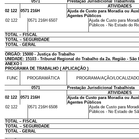
0571
Prestação Jurisdicional Trabalhista
ATIVIDADES
02 122
0571 216H
Ajuda de Custo para Moradia ou Auxí
Agentes Públicos
02 122
0571 216H 6507
Ajuda de Custo para Moradi
Públicos - No Estado do Rio
TOTAL – FISCAL
TOTAL – SEGURIDADE
TOTAL - GERAL
ÓRGÃO: 15000 - Justiça do Trabalho
UNIDADE: 15103 - Tribunal Regional do Trabalho da 2a. Região - São
ANEXO I
PROGRAMA DE TRABALHO ( APLICAÇÃO )
FUNC
PROGRAMÁTICA
PROGRAMA/AÇÃO/LOCALIZAD
0571
Prestação Jurisdicional Trabalhista
ATIVIDADES
02 122
0571 216H
Ajuda de Custo para Moradia ou Auxí
Agentes Públicos
02 122
0571 216H 6508
Ajuda de Custo para Moradi
Públicos - No Estado de São
TOTAL – FISCAL
TOTAL – SEGURIDADE
TOTAL - GERAL