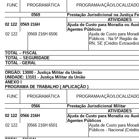
FUNC
PROGRAMÁTICA
PROGRAMA/AÇÃO/LOCALIZAD
0569
Prestação Jurisdicional na Justiça Fe
ATIVIDADES
02 122
0569 216H
Ajuda de Custo para Moradia ou Auxí
Agentes Públicos
02 122
0569 216H 6506
Ajuda de Custo para Moradi
Públicos - Na 5ª Região da 
RN, SE (Crédito Extraordiná
TOTAL – FISCAL
TOTAL – SEGURIDADE
TOTAL - GERAL
ÓRGÃO: 13000 - Justiça Militar da União
UNIDADE: 13101 - Justiça Militar da União
ANEXO I
PROGRAMA DE TRABALHO ( APLICAÇÃO )
FUNC
PROGRAMÁTICA
PROGRAMA/AÇÃO/LOCALIZAD
0566
Prestação Jurisdicional Militar
ATIVIDADES
02 122
0566 216H
Ajuda de Custo para Moradia ou Auxí
Agentes Públicos
02 122
0566 216H 6501
Ajuda de Custo para Moradi
Públicos - Nacional (Crédito