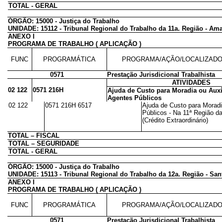
TOTAL - GERAL
ÓRGÃO: 15000 - Justiça do Trabalho
UNIDADE: 15112 - Tribunal Regional do Trabalho da 11a. Região - A
ANEXO I
PROGRAMA DE TRABALHO ( APLICAÇÃO )
FUNC
PROGRAMÁTICA
PROGRAMA/AÇÃO/LOCALIZAD
0571
Prestação Jurisdicional Trabalhista
ATIVIDADES
02 122
0571 216H
Ajuda de Custo para Moradia ou Auxí
Agentes Públicos
02 122
0571 216H 6517
Ajuda de Custo para Moradi
Públicos - Na 11ª Região d
(Crédito Extraordinário)
TOTAL – FISCAL
TOTAL – SEGURIDADE
TOTAL - GERAL
ÓRGÃO: 15000 - Justiça do Trabalho
UNIDADE: 15113 - Tribunal Regional do Trabalho da 12a. Região - San
ANEXO I
PROGRAMA DE TRABALHO ( APLICAÇÃO )
FUNC
PROGRAMÁTICA
PROGRAMA/AÇÃO/LOCALIZAD
0571
Prestação Jurisdicional Trabalhista