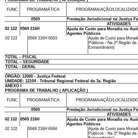
FUNC
PROGRAMÁTICA
PROGRAMA/AÇÃO/LOCALIZAD
0569
Prestação Jurisdicional na Justiça Fe
ATIVIDADES
02 122
0569 216H
Ajuda de Custo para Moradia ou Auxí
Agentes Públicos
02 122
0569 216H 6503
Ajuda de Custo para Moradi
Públicos - Na 2ª Região da 
Extraordinário)
TOTAL – FISCAL
TOTAL – SEGURIDADE
TOTAL - GERAL
ÓRGÃO: 12000 - Justiça Federal
UNIDADE: 12104 - Tribunal Regional Federal da 3a. Região
ANEXO I
PROGRAMA DE TRABALHO ( APLICAÇÃO )
FUNC
PROGRAMÁTICA
PROGRAMA/AÇÃO/LOCALIZAD
0569
Prestação Jurisdicional na Justiça Fe
ATIVIDADES
02 122
0569 216H
Ajuda de Custo para Moradia ou Auxí
Agentes Públicos
02 122
0569 216H 6504
Ajuda de Custo para Moradi
Públicos - Na 3ª Região da 
Extraordinário)