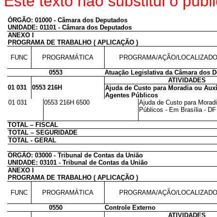
Este texto não substitui o pu
ÓRGÃO: 01000 - Câmara dos Deputados
UNIDADE: 01101 - Câmara dos Deputados
ANEXO I
PROGRAMA DE TRABALHO ( APLICAÇÃO )
FUNC
PROGRAMÁTICA
PROGRAMA/AÇÃO/LOCALIZAD
0553
Atuação Legislativa da Câmara dos 
ATIVIDADES
01 031
0553 216H
Ajuda de Custo para Moradia ou Auxí
Agentes Públicos
01 031
0553 216H 6500
Ajuda de Custo para Moradi
Públicos - Em Brasília - DF 
TOTAL – FISCAL
TOTAL – SEGURIDADE
TOTAL - GERAL
ÓRGÃO: 03000 - Tribunal de Contas da União
UNIDADE: 03101 - Tribunal de Contas da União
ANEXO I
PROGRAMA DE TRABALHO ( APLICAÇÃO )
FUNC
PROGRAMÁTICA
PROGRAMA/AÇÃO/LOCALIZAD
0550
Controle Externo
ATIVIDADES