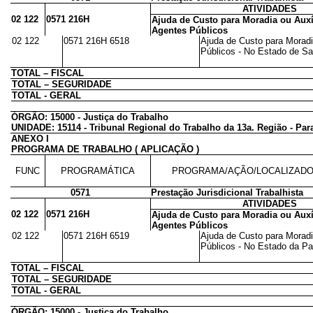
ATIVIDADES
02 122
0571 216H
Ajuda de Custo para Moradia ou Auxí
Agentes Públicos
02 122
0571 216H 6518
Ajuda de Custo para Moradi
Públicos - No Estado de San
TOTAL – FISCAL
TOTAL – SEGURIDADE
TOTAL - GERAL
ÓRGÃO: 15000 - Justiça do Trabalho
UNIDADE: 15114 - Tribunal Regional do Trabalho da 13a. Região - Par
ANEXO I
PROGRAMA DE TRABALHO ( APLICAÇÃO )
FUNC
PROGRAMÁTICA
PROGRAMA/AÇÃO/LOCALIZAD
0571
Prestação Jurisdicional Trabalhista
ATIVIDADES
02 122
0571 216H
Ajuda de Custo para Moradia ou Auxí
Agentes Públicos
02 122
0571 216H 6519
Ajuda de Custo para Moradi
Públicos - No Estado da Par
TOTAL – FISCAL
TOTAL – SEGURIDADE
TOTAL - GERAL
ÓRGÃO: 15000 - Justiça do Trabalho