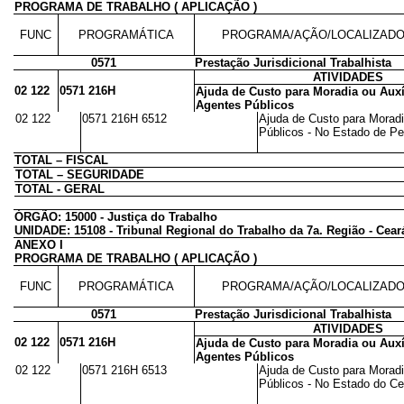
PROGRAMA DE TRABALHO ( APLICAÇÃO )
FUNC
PROGRAMÁTICA
PROGRAMA/AÇÃO/LOCALIZAD
0571
Prestação Jurisdicional Trabalhista
ATIVIDADES
02 122
0571 216H
Ajuda de Custo para Moradia ou Auxí
Agentes Públicos
02 122
0571 216H 6512
Ajuda de Custo para Moradi
Públicos - No Estado de Pe
TOTAL – FISCAL
TOTAL – SEGURIDADE
TOTAL - GERAL
ÓRGÃO: 15000 - Justiça do Trabalho
UNIDADE: 15108 - Tribunal Regional do Trabalho da 7a. Região - Cear
ANEXO I
PROGRAMA DE TRABALHO ( APLICAÇÃO )
FUNC
PROGRAMÁTICA
PROGRAMA/AÇÃO/LOCALIZAD
0571
Prestação Jurisdicional Trabalhista
ATIVIDADES
02 122
0571 216H
Ajuda de Custo para Moradia ou Auxí
Agentes Públicos
02 122
0571 216H 6513
Ajuda de Custo para Moradi
Públicos - No Estado do Cea