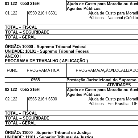
01 122
0550 216H
Ajuda de Custo para Moradia ou Auxí
Agentes Públicos
01 122
0550 216H 6501
Ajuda de Custo para Moradi
Públicos - Nacional (Crédito
TOTAL – FISCAL
TOTAL – SEGURIDADE
TOTAL - GERAL
ÓRGÃO: 10000 - Supremo Tribunal Federal
UNIDADE: 10101 - Supremo Tribunal Federal
ANEXO I
PROGRAMA DE TRABALHO ( APLICAÇÃO )
FUNC
PROGRAMÁTICA
PROGRAMA/AÇÃO/LOCALIZAD
0565
Prestação Jurisdicional do Supremo 
ATIVIDADES
02 122
0565 216H
Ajuda de Custo para Moradia ou Auxí
Agentes Públicos
02 122
0565 216H 6500
Ajuda de Custo para Moradi
Públicos - Em Brasília - DF 
TOTAL – FISCAL
TOTAL – SEGURIDADE
TOTAL - GERAL
ÓRGÃO: 11000 - Superior Tribunal de Justiça
UNIDADE: 11101 - Superior Tribunal de Justiça