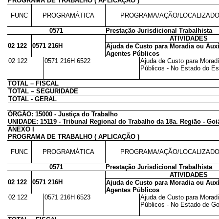
PROGRAMA DE TRABALHO ( APLICAÇÃO )
FUNC
PROGRAMÁTICA
PROGRAMA/AÇÃO/LOCALIZAD
0571
Prestação Jurisdicional Trabalhista
ATIVIDADES
02 122
0571 216H
Ajuda de Custo para Moradia ou Auxí
Agentes Públicos
02 122
0571 216H 6522
Ajuda de Custo para Moradi
Públicos - No Estado do Esp
TOTAL – FISCAL
TOTAL – SEGURIDADE
TOTAL - GERAL
ÓRGÃO: 15000 - Justiça do Trabalho
UNIDADE: 15119 - Tribunal Regional do Trabalho da 18a. Região - Goi
ANEXO I
PROGRAMA DE TRABALHO ( APLICAÇÃO )
FUNC
PROGRAMÁTICA
PROGRAMA/AÇÃO/LOCALIZAD
0571
Prestação Jurisdicional Trabalhista
ATIVIDADES
02 122
0571 216H
Ajuda de Custo para Moradia ou Auxí
Agentes Públicos
02 122
0571 216H 6523
Ajuda de Custo para Moradi
Públicos - No Estado de Goi