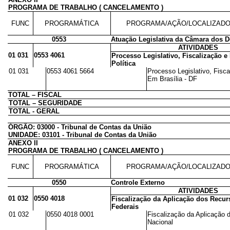
PROGRAMA DE TRABALHO ( CANCELAMENTO )
FUNC
PROGRAMÁTICA
PROGRAMA/AÇÃO/LOCALIZAD
0553
Atuação Legislativa da Câmara dos 
ATIVIDADES
01 031
0553 4061
Processo Legislativo, Fiscalização e
Política
01 031
0553 4061 5664
Processo Legislativo, Fisca
Em Brasília - DF
TOTAL – FISCAL
TOTAL – SEGURIDADE
TOTAL - GERAL
ÓRGÃO: 03000 - Tribunal de Contas da União
UNIDADE: 03101 - Tribunal de Contas da União
ANEXO II
PROGRAMA DE TRABALHO ( CANCELAMENTO )
FUNC
PROGRAMÁTICA
PROGRAMA/AÇÃO/LOCALIZAD
0550
Controle Externo
ATIVIDADES
01 032
0550 4018
Fiscalização da Aplicação dos Recur
Federais
01 032
0550 4018 0001
Fiscalização da Aplicação 
Nacional