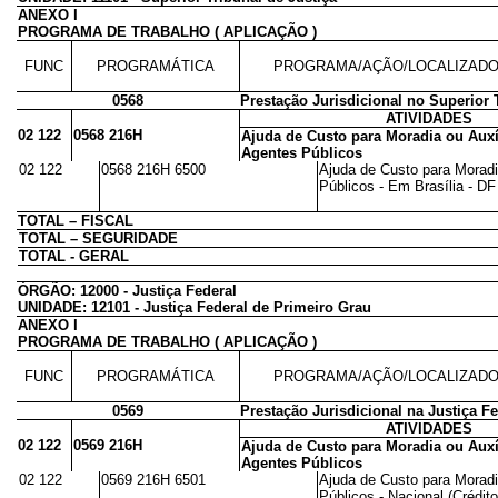
ANEXO I
PROGRAMA DE TRABALHO ( APLICAÇÃO )
FUNC
PROGRAMÁTICA
PROGRAMA/AÇÃO/LOCALIZAD
0568
Prestação Jurisdicional no Superior 
ATIVIDADES
02 122
0568 216H
Ajuda de Custo para Moradia ou Auxí
Agentes Públicos
02 122
0568 216H 6500
Ajuda de Custo para Moradi
Públicos - Em Brasília - DF 
TOTAL – FISCAL
TOTAL – SEGURIDADE
TOTAL - GERAL
ÓRGÃO: 12000 - Justiça Federal
UNIDADE: 12101 - Justiça Federal de Primeiro Grau
ANEXO I
PROGRAMA DE TRABALHO ( APLICAÇÃO )
FUNC
PROGRAMÁTICA
PROGRAMA/AÇÃO/LOCALIZAD
0569
Prestação Jurisdicional na Justiça Fe
ATIVIDADES
02 122
0569 216H
Ajuda de Custo para Moradia ou Auxí
Agentes Públicos
02 122
0569 216H 6501
Ajuda de Custo para Moradi
Públicos - Nacional (Crédito