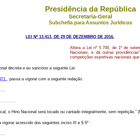
Presidência da República
Secretaria-Geral
Subchefia para Assuntos Jurídicos
LEI Nº 13.413, DE 29 DE DEZEMBRO DE 2016.
Altera a Lei nº 5.700, de 1º de set
Nacionais, e dá outras providências
competições esportivas nacionais que 
nal decreta e eu sanciono a seguinte Lei:
1971
, passa a vigorar com a seguinte redação:
.....
.............
al, o Hino Nacional será tocado ou cantado integralmente, sem repetição.” 
 vigorar acrescido dos seguintes inciso III e § 5º :
.....