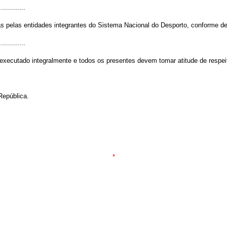
.............
s pelas entidades integrantes do Sistema Nacional do Desporto, conforme d
.............
 executado integralmente e todos os presentes devem tomar atitude de respei
República.
*