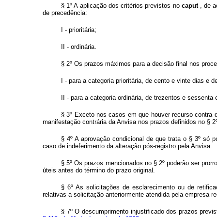
§ 1º A aplicação dos critérios previstos no
caput
, de 
de precedência:
I - prioritária;
II - ordinária.
§ 2º Os prazos máximos para a decisão final nos proce
I - para a categoria prioritária, de cento e vinte dias e
II - para a categoria ordinária, de trezentos e sessenta 
§ 3º Exceto nos casos em que houver recurso contra de
manifestação contrária da Anvisa nos prazos definidos no § 2
§ 4º A aprovação condicional de que trata o § 3º só p
caso de indeferimento da alteração pós-registro pela Anvisa.
§ 5º Os prazos mencionados no § 2º poderão ser prorr
úteis antes do término do prazo original.
§ 6º As solicitações de esclarecimento ou de retifi
relativas a solicitação anteriormente atendida pela empresa 
§ 7º O descumprimento injustificado dos prazos previs