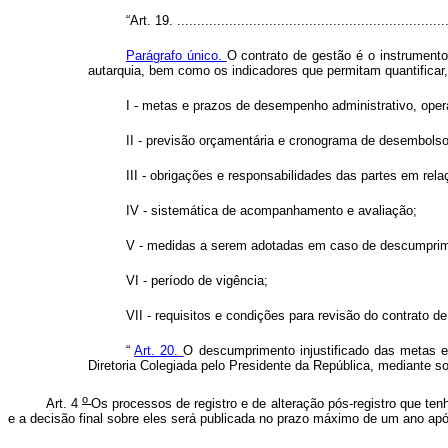
“Art. 19. ...................................................................
Parágrafo único.
O contrato de gestão é o instrument
autarquia, bem como os indicadores que permitam quantificar,
I - metas e prazos de desempenho administrativo, opera
II - previsão orçamentária e cronograma de desembols
III - obrigações e responsabilidades das partes em rel
IV - sistemática de acompanhamento e avaliação;
V - medidas a serem adotadas em caso de descumprime
VI - período de vigência;
VII - requisitos e condições para revisão do contrato de
“
Art. 20.
O descumprimento injustificado das metas e
Diretoria Colegiada pelo Presidente da República, mediante so
o
Art. 4
Os processos de registro e de alteração pós-registro que ten
e a decisão final sobre eles será publicada no prazo máximo de um ano após