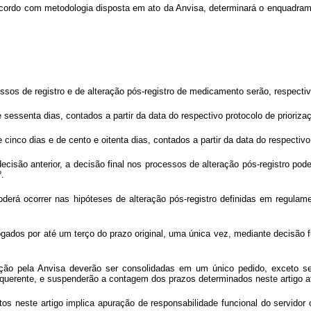
acordo com metodologia disposta em ato da Anvisa, determinará o enquadra
ssos de registro e de alteração pós-registro de medicamento serão, respecti
 de sessenta dias, contados a partir da data do respectivo protocolo de prioriza
e cinco dias e de cento e oitenta dias, contados a partir da data do respectivo
cisão anterior, a decisão final nos processos de alteração pós-registro pod
º.
oderá ocorrer nas hipóteses de alteração pós-registro definidas em regula
ogados por até um terço do prazo original, uma única vez, mediante decisão
cação pela Anvisa deverão ser consolidadas em um único pedido, exceto se 
requerente, e suspenderão a contagem dos prazos determinados neste artigo 
tos neste artigo implica apuração de responsabilidade funcional do servido