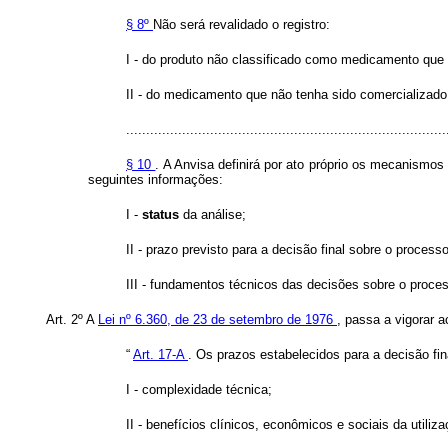
§ 8º
Não será revalidado o registro:
I - do produto não classificado como medicamento que n
II - do medicamento que não tenha sido comercializado 
................................................................................
§ 10
. A Anvisa definirá por ato próprio os mecanismos
seguintes informações:
I -
status
da análise;
II - prazo previsto para a decisão final sobre o processo
III - fundamentos técnicos das decisões sobre o proces
Art. 2º A
Lei nº 6.360, de 23 de setembro de 1976
, passa a vigorar a
“
Art. 17-A
. Os prazos estabelecidos para a decisão fin
I - complexidade técnica;
II - benefícios clínicos, econômicos e sociais da util