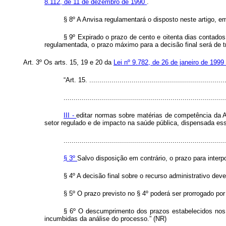
8.112, de 11 de dezembro de 1990
.
§ 8º A Anvisa regulamentará o disposto neste artigo, em
§ 9º Expirado o prazo de cento e oitenta dias contado
regulamentada, o prazo máximo para a decisão final será de tr
Art. 3º Os arts. 15, 19 e 20 da
Lei nº 9.782, de 26 de janeiro de 1999
“Art. 15. ...................................................................
................................................................................
III -
editar normas sobre matérias de competência da 
setor regulado e de impacto na saúde pública, dispensada ess
................................................................................
§ 3º
Salvo disposição em contrário, o prazo para interpo
§ 4º A decisão final sobre o recurso administrativo dev
§ 5º O prazo previsto no § 4º poderá ser prorrogado por
§ 6º O descumprimento dos prazos estabelecidos nos 
incumbidas da análise do processo.” (NR)