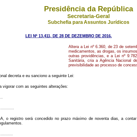
Presidência da República
Secretaria-Geral
Subchefia para Assuntos Jurídicos
LEI Nº 13.411, DE 28 DE DEZEMBRO DE 2016.
Altera a Lei nº 6.360, de 23 de setemb
medicamentos, as drogas, os insumos 
outras providências, e a Lei nº 9.78
Sanitária, cria a Agência Nacional de
previsibilidade ao processo de conces
nal decreta e eu sanciono a seguinte Lei:
a vigorar com as seguintes alterações:
...
............
-A, o registro será concedido no prazo máximo de noventa dias, a contar
regulamentos.
...........