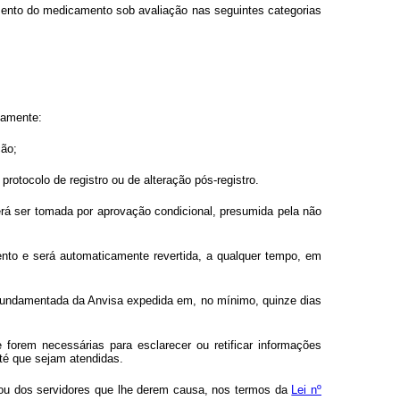
mento do medicamento sob avaliação nas seguintes categorias
vamente:
ção;
 protocolo de registro ou de alteração pós-registro.
erá ser tomada por aprovação condicional, presumida pela não
mento e será automaticamente revertida, a qualquer tempo, em
 fundamentada da Anvisa expedida em, no mínimo, quinze dias
forem necessárias para esclarecer ou retificar informações
até que sejam atendidas.
r ou dos servidores que lhe derem causa, nos termos da
Lei nº