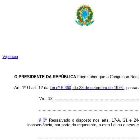
Vigência
O PRESIDENTE DA REPÚBLICA
Faço saber que o Congresso Nacio
Art. 1º O art. 12 da
Lei nº 6.360, de 23 de setembro de 1976
, passa 
“Art. 12. ...................................................................
................................................................................
§ 3º
Ressalvado o disposto nos arts. 17-A, 21 e 24
inobservância, por parte do requerente, a esta Lei ou a seus 
................................................................................