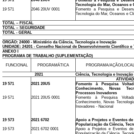
Fomento a Pesquisa e Desenv
Tecnologia do Mar, Oceanos e 
19 571
2046 20UV 0001
Fomento a Pesquisa e Desenv
Tecnologia do Mar, Oceanos e Cl
TOTAL – FISCAL
TOTAL – SEGURIDADE
TOTAL - GERAL
ÓRGÃO: 24000 - Ministério da Ciência, Tecnologia e Inovação
UNIDADE: 24201 - Conselho Nacional de Desenvolvimento Científico e
ANEXO I
PROGRAMA DE TRABALHO (SUPLEMENTAÇÃO)
FUNCIONAL
PROGRAMÁTICA
PROGRAMA/AÇÃO/LOCA
2021
Ciência, Tecnologia e Inovação
ATIVIDA
19 571
2021 20US
Fomento à Pesquisa Volta
Conhecimento, Novas Tecn
Processos Inovadores
19 571
2021 20US 0001
Fomento à Pesquisa Volta
Conhecimento, Novas Tecnologi
Inovadores - Nacional
19 573
2021 6702
Apoio a Projetos e Eventos de
Popularização da Ciência, Tecn
19 573
2021 6702 0001
Apoio a Projetos e Eventos de
Popularização da Ciência, Tecnol