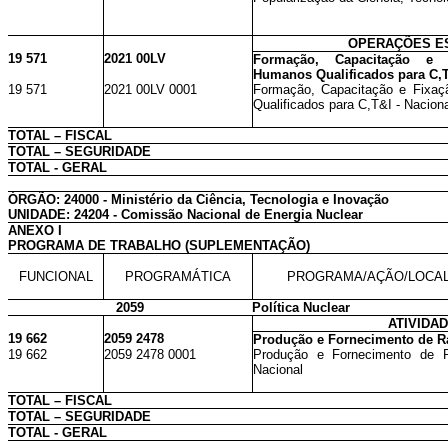
OPERAÇÕES ES
19 571
2021 00LV
Formação, Capacitação e 
Humanos Qualificados para C,
19 571
2021 00LV 0001
Formação, Capacitação e Fixa
Qualificados para C,T&I - Nacion
TOTAL – FISCAL
TOTAL – SEGURIDADE
TOTAL - GERAL
ÓRGÃO: 24000 - Ministério da Ciência, Tecnologia e Inovação
UNIDADE: 24204 - Comissão Nacional de Energia Nuclear
ANEXO I
PROGRAMA DE TRABALHO (SUPLEMENTAÇÃO)
FUNCIONAL
PROGRAMÁTICA
PROGRAMA/AÇÃO/LOCA
2059
Política Nuclear
ATIVIDA
19 662
2059 2478
Produção e Fornecimento de R
19 662
2059 2478 0001
Produção e Fornecimento de R
Nacional
TOTAL – FISCAL
TOTAL – SEGURIDADE
TOTAL - GERAL