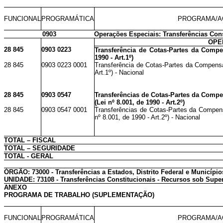
FUNCIONAL
PROGRAMÁTICA
PROGRAMA/A
0903
Operações Especiais: Transferências Cons
OPE
28 845
0903 0223
Transferência de Cotas-Partes da Compen
1990 - Art.1º)
28 845
0903 0223 0001
Transferência de Cotas-Partes da Compensaç
Art.1º) - Nacional
28 845
0903 0547
Transferências de Cotas-Partes da Compe
(Lei nº 8.001, de 1990 - Art.2º)
28 845
0903 0547 0001
Transferências de Cotas-Partes da Compens
nº 8.001, de 1990 - Art.2º) - Nacional
TOTAL – FISCAL
TOTAL – SEGURIDADE
TOTAL - GERAL
ÓRGÃO: 73000 - Transferências a Estados, Distrito Federal e Município
UNIDADE: 73108 - Transferências Constitucionais - Recursos sob Supe
ANEXO
PROGRAMA DE TRABALHO (SUPLEMENTAÇÃO)
FUNCIONAL
PROGRAMÁTICA
PROGRAMA/A