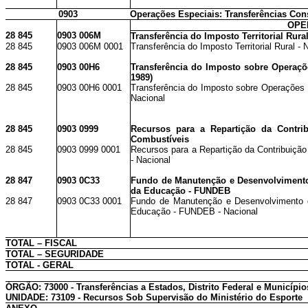
0903
Operações Especiais: Transferências Cons
OPE
28 845
0903 006M
Transferência do Imposto Territorial Rura
28 845
0903 006M 0001
Transferência do Imposto Territorial Rural - 
28 845
0903 00H6
Transferência do Imposto sobre Operaçõe
1989)
28 845
0903 00H6 0001
Transferência do Imposto sobre Operações F
Nacional
28 845
0903 0999
Recursos para a Repartição da Contri
Combustíveis
28 845
0903 0999 0001
Recursos para a Repartição da Contribuiçã
- Nacional
28 847
0903 0C33
Fundo de Manutenção e Desenvolvimento 
da Educação - FUNDEB
28 847
0903 0C33 0001
Fundo de Manutenção e Desenvolvimento d
Educação - FUNDEB - Nacional
TOTAL – FISCAL
TOTAL – SEGURIDADE
TOTAL - GERAL
ÓRGÃO: 73000 - Transferências a Estados, Distrito Federal e Município
UNIDADE: 73109 - Recursos Sob Supervisão do Ministério do Esporte