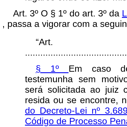
Art. 3º O § 1º do art. 3º da
L
, passa a vigorar com a segui
“A
........................................
§ 1º
Em caso de
testemunha sem motivo 
será solicitada ao juiz
resida ou se encontre,
do Decreto-Lei nº 3.68
Código de Processo Pen