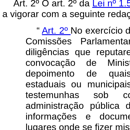
Art. 2º O art. 2º da
Lei nº 1
a vigorar com a seguinte reda
“
Art. 2º
No exercício 
Comissões Parlamentar
diligências que reputa
convocação de Mini
depoimento de quaisq
estaduais ou municipais,
testemunhas sob co
administração pública d
informações e docume
lugares onde se fizer mi