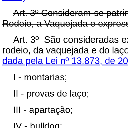
Art. 3º Consideram-se patrim
Rodeio, a Vaquejada e expres
Art. 3º São consideradas ex
rodeio, da vaquejada e do 
dada pela Lei nº 13.873, de 2
I - montarias;
II - provas de laço;
III - apartação;
IV - bulldog;