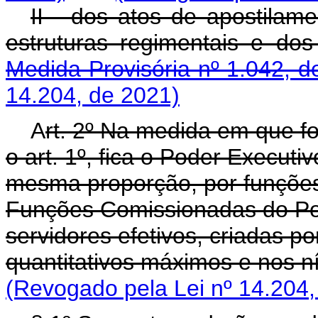
II - dos atos de apostilam
estruturas regimentais 
Medida Provisória nº 1.042, d
14.204, de 2021)
A
rt. 2º Na medida em que fo
o art. 1º, fica o Poder Executiv
mesma proporção, por funçõe
Funções Comissionadas do Pod
servidores efetivos, criadas po
quantitativos máximos e nos ní
(Revogado pela Lei nº 14.204,