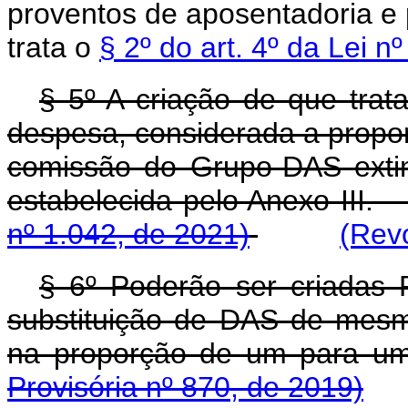
proventos de aposentadoria e
trata o
§ 2º do art. 4º da Lei 
§ 5º A criação de que trat
despesa, considerada a propo
comissão do Grupo-DAS exti
estabelecida pelo Anexo II
nº 1.042, de 2021)
(Rev
§ 6º Poderão ser criadas
substituição de DAS de mes
na proporção de um
Provisória nº 870, de 2019)