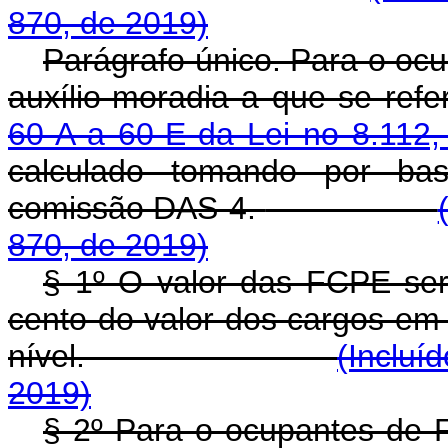
870, de 2019)
Parágrafo único. Para o oc
auxílio-moradia a que se ref
60-A a 60-E da Lei no 8.112
calculado tomando por b
comissão DAS-4.
870, de 2019)
§ 1º O valor das FCPE ser
cento do valor dos cargos 
nível.
(Incluí
2019)
§ 2º Para o ocupantes de F