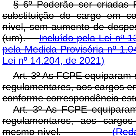
§ 6º Poderão ser criadas
substituição de cargo em 
nível, sem aumento de despe
(um).
Incluído pela Lei nº 
pela Medida Provisória nº 1.0
Lei nº 14.204, de 2021)
Art. 3º As FCPE equiparam-s
regulamentares, aos cargos 
conforme correspondência est
Art. 3º As FCPE equiparam-
regulamentares, aos carg
mesmo nível.
(Reda