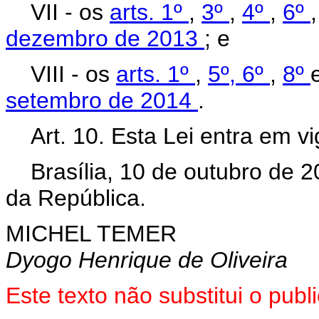
VII - os
arts. 1º
,
3º
,
4º
,
6º
dezembro de 2013
; e
VIII - os
arts. 1º
,
5º,
6º
,
8º
setembro de 2014
.
Art. 10. Esta Lei entra em v
Brasília, 10 de outubro de 
da República.
MICHEL TEMER
Dyogo Henrique de Oliveira
Este texto não substitui o pu