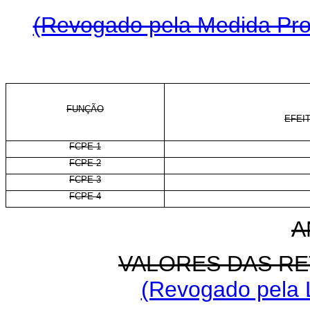
(Revogado pela Medida Prov
FUNÇÃO
EFEIT
FCPE-1
FCPE-2
FCPE-3
FCPE-4
A
VALORES DAS RE
(Revogado pela L