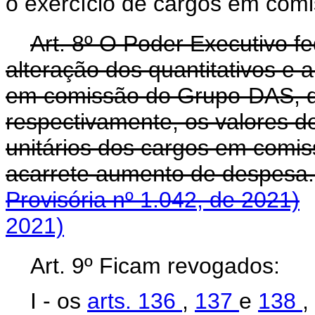
o exercício de cargos em co
Art. 8º O Poder Executivo fe
alteração dos quantitativos e 
em comissão do Grupo-DAS, d
respectivamente, os valores d
unitários dos cargos em comi
acarrete aumento de despe
Provisória nº 1.042, de 2021)
2021)
Art. 9º Ficam revogados:
I - os
arts. 136
,
137
e
138
,