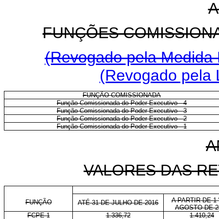
A
FUNÇÕES COMISSION
(Revogado pela Medida P
(Revogado pela L
FUNÇÃO COMISSIONADA
Função Comissionada do Poder Executivo - 4
Função Comissionada do Poder Executivo - 3
Função Comissionada do Poder Executivo - 2
Função Comissionada do Poder Executivo - 1
A
VALORES DAS RE
A PARTIR DE 1
FUNÇÃO
ATÉ 31 DE JULHO DE 2016
AGOSTO DE 2
FCPE-1
1.336,72
1.410,24