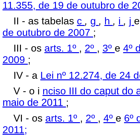
11.355, de 19 de outubro de 
II - as tabelas
c
,
g
,
h
,
i
,
j
de outubro de 2007
;
III - os
arts. 1º
,
2º
,
3º
e
4º 
2009
;
IV - a
Lei nº 12.274, de 24 
V - o i
nciso III do
caput do a
maio de 2011
;
VI - os
arts. 1º
,
2º
,
4º
e
6º 
2011;