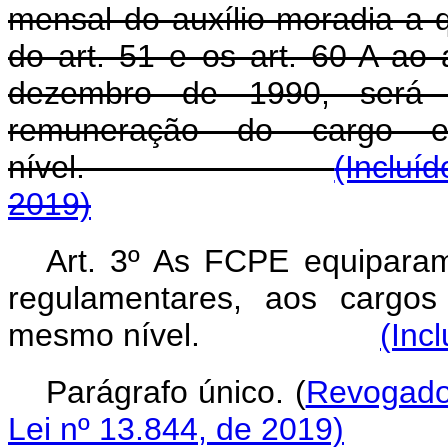
mensal do auxílio-moradia a 
do art. 51 e os art. 60-A ao 
dezembro de 1990, será 
remuneração do cargo
nível.
(Incluí
2019)
Art. 3º As FCPE equiparam-
regulamentares, aos carg
mesmo nível.
(Inc
Parágrafo único. (
Revogad
Lei nº 13.844, de 2019)