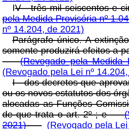
I
V - três mil seiscent
pela Medida Provisória nº 1.0
nº 14.204, de 2021)
Parágrafo único. A extinção
somente produzirá efeitos a 
(Revogado pela Medida P
(Revogado pela Lei nº 14.204,
I - dos decretos que aprova
ou os novos estatutos dos órg
alocadas as Funções Comiss
de que trata o art. 2º ; e
(
2021)
(Revogado pela Lei