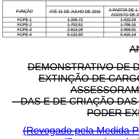
A PARTIR DE 1
FUNÇÃO
ATÉ 31 DE JULHO DE 2016
AGOSTO DE 2
FCPE-1
1.336,72
1.410,24
FCPE-2
1.702,51
1.796,15
FCPE-3
2.813,28
2.968,01
FCPE-4
5.132,83
5.415,14
A
DEMONSTRATIVO DE 
EXTINÇÃO DE CARG
ASSESSORAM
– DAS E DE CRIAÇÃO DA
PODER EX
(Revogado pela Medida Pr