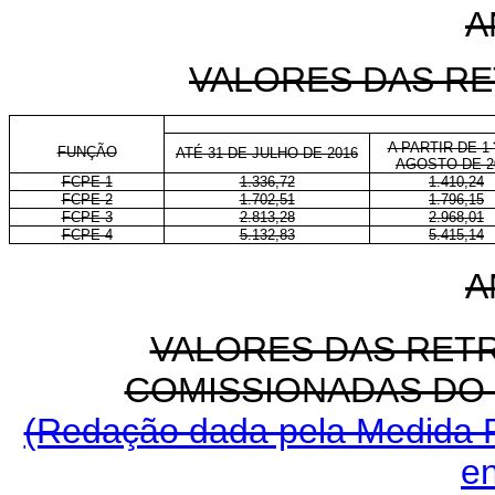
A
VALORES DAS RE
A PARTIR DE 1
FUNÇÃO
ATÉ 31 DE JULHO DE 2016
AGOSTO DE 2
FCPE-1
1.336,72
1.410,24
FCPE-2
1.702,51
1.796,15
FCPE-3
2.813,28
2.968,01
FCPE-4
5.132,83
5.415,14
A
VALORES DAS RET
COMISSIONADAS DO 
(Redação dada pela Medida P
e