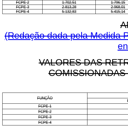
FCPE-2
1.702,51
1.796,15
FCPE-3
2.813,28
2.968,01
FCPE-4
5.132,83
5.415,14
A
(Redação dada pela Medida Pr
en
VALORES DAS RET
COMISSIONADAS
FUNÇÃO
FCPE-1
FCPE-2
FCPE-3
FCPE-4