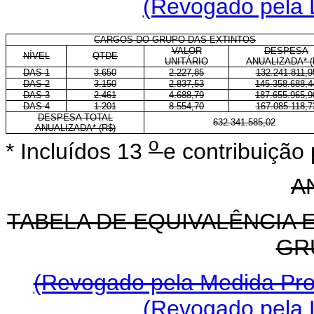
(Revogado pela L
CARGOS DO GRUPO-DAS EXTINTOS
VALOR
DESPESA
NÍVEL
QTDE
UNITÁRIO
ANUALIZADA* (
DAS-1
3.650
2.227,85
132.241.811,9
DAS-2
3.150
2.837,53
145.358.688,4
DAS-3
2.461
4.688,79
187.655.965,9
DAS-4
1.201
8.554,70
167.085.118,7
DESPESA TOTAL
632.341.585,02
ANUALIZADA* (R$)
o
* Incluídos 13
e contribuição 
A
TABELA DE EQUIVALÊNCIA 
GR
(Revogado pela Medida Prov
(Revogado pela L