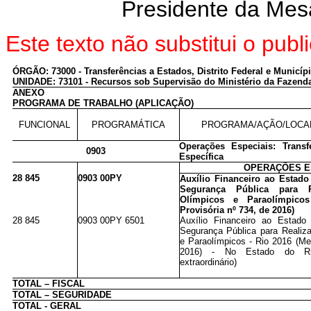
Presidente da Mes
Este texto não substitui o pu
ÓRGÃO: 73000 - Transferências a Estados, Distrito Federal e Municíp
UNIDADE: 73101 - Recursos sob Supervisão do Ministério da Fazend
ANEXO
PROGRAMA DE TRABALHO (APLICAÇÃO)
FUNCIONAL
PROGRAMÁTICA
PROGRAMA/AÇÃO/LOCA
Operações Especiais: Transf
0903
Específica
OPERAÇÕES E
28 845
0903 00PY
Auxílio Financeiro ao Estado
Segurança Pública para 
Olímpicos e Paraolímpico
Provisória nº 734, de 2016)
28 845
0903 00PY 6501
Auxílio Financeiro ao Estado
Segurança Pública para Realiz
e Paraolímpicos - Rio 2016 (Me
2016) - No Estado do Rio
extraordinário)
TOTAL – FISCAL
TOTAL – SEGURIDADE
TOTAL - GERAL