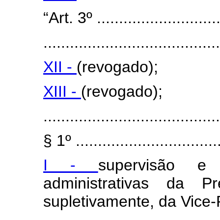
“Art. 3º .............................
........................................
XII -
(revogado);
XIII -
(revogado);
........................................
§ 1º .................................
I -
supervisão e
administrativas da P
supletivamente, da Vice-