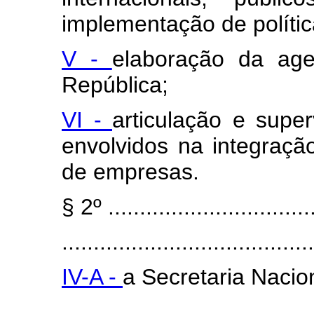
implementação de polític
V -
elaboração da age
República;
VI -
articulação e supe
envolvidos na integração
de empresas.
§ 2º .................................
........................................
IV-A -
a Secretaria Nacio
........................................