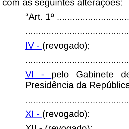
com as seguintes alterações:
“Art. 1º .............................
........................................
IV -
(revogado);
........................................
VI -
pelo Gabinete de
Presidência da República
........................................
XI -
(revogado);
XII - (revogado);