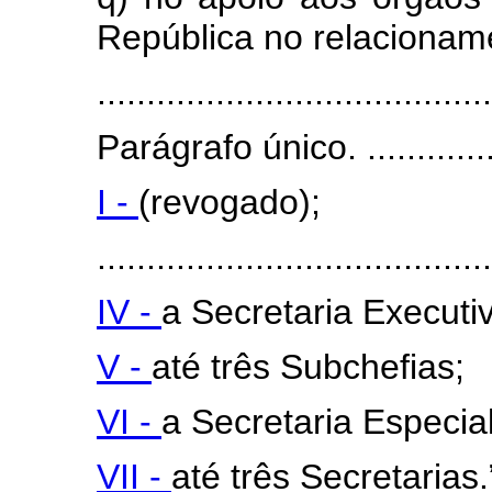
República no relacionam
........................................
Parágrafo único. ..................
I -
(revogado);
........................................
IV -
a Secretaria Executi
V -
até três Subchefias;
VI -
a Secretaria Especia
VII -
até três Secretarias