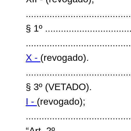
........................................
§ 1º .................................
........................................
X -
(revogado).
........................................
§ 3º (VETADO).
I -
(revogado);
......................................
“Art. 2º .............................