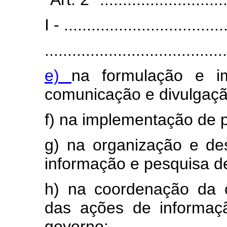
I - ...................................
........................................
e)
na formulação e i
comunicação e divulgaçã
f) na implementação de 
g) na organização e de
informação e pesquisa de
h) na coordenação da c
das ações de informaçã
governo;