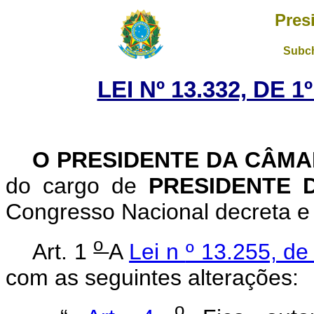
Pres
Subch
LEI Nº 13.332, DE 
O PRESIDENTE DA CÂM
do cargo de
PRESIDENTE 
Congresso Nacional decreta e 
o
Art. 1
A
Lei n
º 13.255, de
com as seguintes alterações:
o