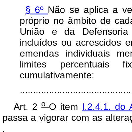
§ 6º
Não se aplica a v
próprio no âmbito de cada
União e da Defensoria 
incluídos ou acrescidos 
emendas individuais m
limites percentuais f
cumulativamente:
........................................
o
Art. 2
O item
I.2.4.1. d
passa a vigorar com as alter
.