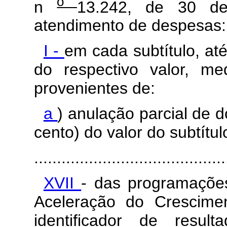
o
n
13.242, de 30 d
atendimento de despesas:
I -
em cada subtítulo, até
do respectivo valor, me
provenientes de:
a
) anulação parcial de d
cento) do valor do subtítu
..........................................
XVII
- das programaçõe
Aceleração do Crescime
identificador de resul