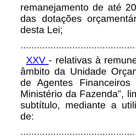
remanejamento de até 20
das dotações orçamentá
desta Lei;
..........................................
XXV
- relativas à remun
âmbito da Unidade Orça
de Agentes Financeiros
Ministério da Fazenda”, li
subtítulo, mediante a uti
de:
..........................................