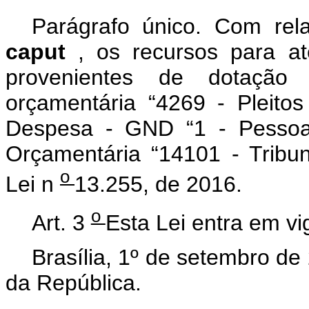
Parágrafo único.
Com rela
caput
, os recursos para a
provenientes de dotação
orçamentária “4269 - Pleitos
Despesa - GND “1 - Pessoal
Orçamentária “14101 - Tribuna
o
Lei n
13.255, de 2016.
o
Art. 3
Esta Lei entra em vi
Brasília, 1º de setembro d
da República.