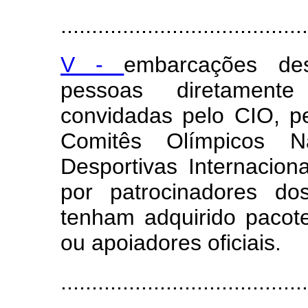
........................................
V -
embarcações de
pessoas diretamente
convidadas pelo CIO, p
Comitês Olímpicos Na
Desportivas Internacio
por patrocinadores d
tenham adquirido pacote
ou apoiadores oficiais.
........................................