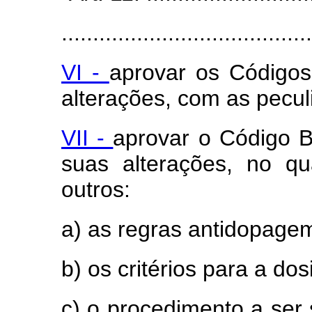
........................................
VI -
aprovar os Códigos
alterações, com as pecu
VII -
aprovar o Código B
suas alterações, no qu
outros:
a) as regras antidopage
b) os critérios para a do
c) o procedimento a ser