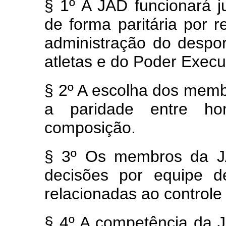
§ 1º
A JAD funcionará 
de forma paritária por 
administração do despor
atletas e do Poder Execu
§ 2º
A escolha dos memb
a paridade entre h
composição.
§ 3º
Os membros da JA
decisões por equipe d
relacionadas ao control
§ 4º
A competência da 