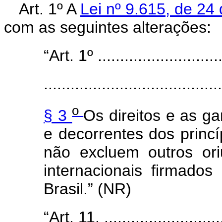
Art. 1º A
Lei nº 9.615, de 2
com as seguintes alterações:
“Art. 1º .............................
........................................
o
§ 3
Os direitos e as ga
e decorrentes dos princí
não excluem outros or
internacionais firmados
Brasil.” (NR)
“Art. 11. ............................