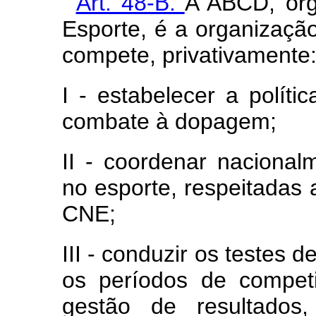
‘
Art. 48-B.
A ABCD, órg
Esporte, é a organizaçã
compete, privativamente
I - estabelecer a polít
combate à dopagem;
II - coordenar nacion
no esporte, respeitadas a
CNE;
III - conduzir os testes 
os períodos de compet
gestão de resultados,