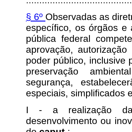
........................................
§ 6º
Observadas as diret
específico, os órgãos e
pública federal compete
aprovação, autorização 
poder público, inclusive p
preservação ambient
segurança, estabelece
especiais, simplificados e
I - a realização da
desenvolvimento ou in
do
caput
;