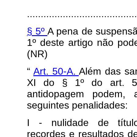
........................................
§ 5º
A pena de suspensão
1º deste artigo não pode
(NR)
“
Art. 50-A.
Além das san
XI do § 1º do art.
antidopagem podem, ai
seguintes penalidades:
I - nulidade de títul
recordes e resultados des