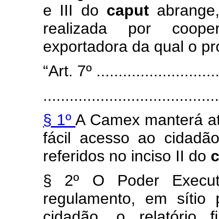
e III do
caput
abrange
realizada por coope
exportadora da qual o pr
“Art. 7º .............................
........................................
§ 1º
A Camex manterá atu
fácil acesso ao cidadão
referidos no inciso II do
§ 2º O Poder Executiv
regulamento, em sítio 
cidadão, o relatório 