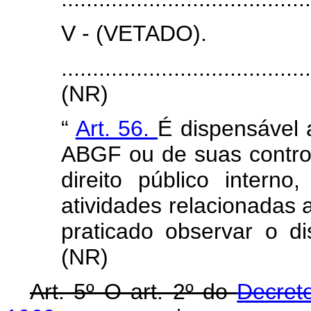
V - (VETADO).
.......................................
(NR)
“
Art. 56.
É dispensável 
ABGF ou de suas control
direito público intern
atividades relacionadas 
praticado observar o di
(NR)
Art. 5º O art. 2º do
Decret