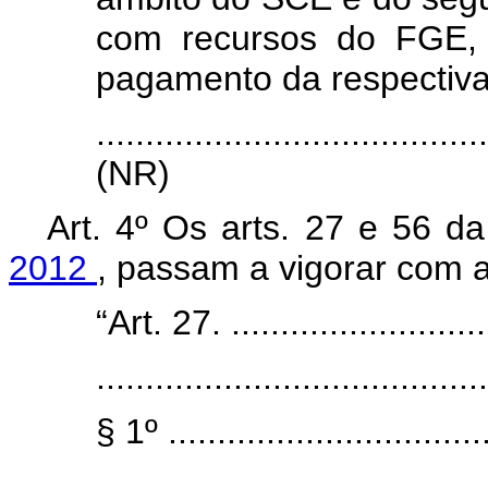
com recursos do FGE, 3
pagamento da respectiva
.......................................
(NR)
Art. 4º Os arts. 27 e 56 d
2012
, passam a vigorar com a
“Art. 27. ............................
........................................
§ 1º .................................
........................................