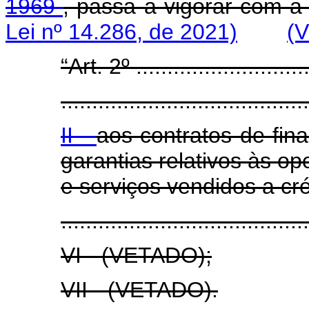
1969
, passa a vigorar com a
Lei nº 14.286, de 2021)
(V
“Art. 2º .............................
........................................
II -
aos contratos de fin
garantias relativos às o
e serviços vendidos a cré
........................................
VI - (VETADO);
VII - (VETADO).