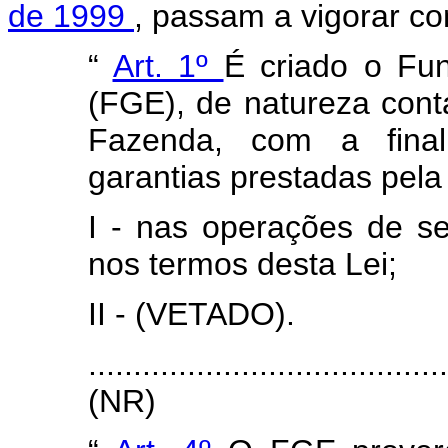
de 1999
, passam a vigorar co
“
Art. 1º
É criado o Fu
(FGE), de natureza contá
Fazenda, com a final
garantias prestadas pela
I - nas operações de se
nos termos desta Lei;
II - (VETADO).
.......................................
(NR)