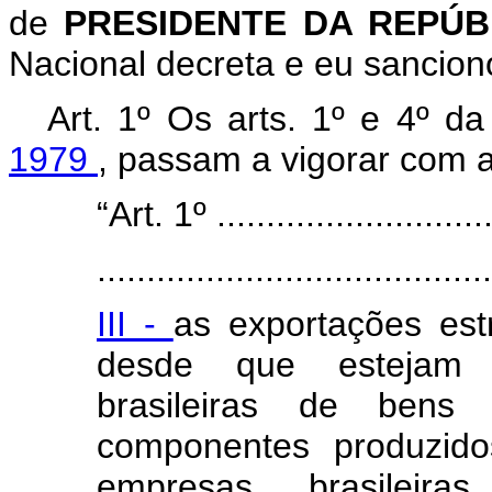
de
PRESIDENTE DA REPÚ
Nacional decreta e eu sanciono
Art. 1º Os arts. 1º e 4º d
1979
, passam a vigorar com a
“Art. 1º .............................
........................................
III -
as exportações est
desde que estejam 
brasileiras de bens
componentes produzido
empresas brasileir