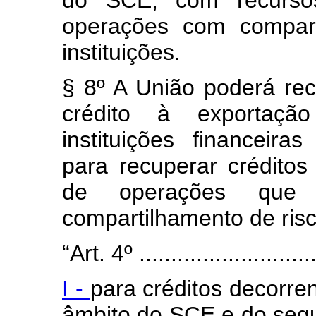
do SCE, com recurso
operações com compart
instituições.
§ 8º A União poderá re
crédito à exportação 
instituições financeira
para recuperar créditos
de operações que 
compartilhamento de risc
“Art. 4º .............................
I -
para créditos decorre
âmbito do SCE e do segur