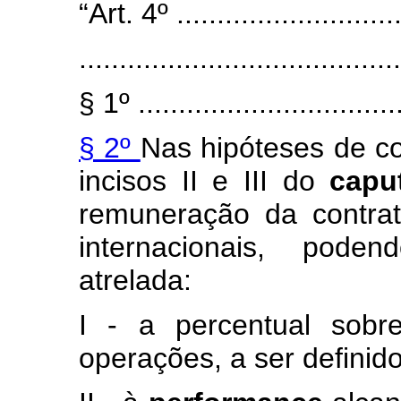
“Art. 4º .............................
........................................
§ 1º .................................
§ 2º
Nas hipóteses de co
incisos II e III do
cap
remuneração da contra
internacionais, poden
atrelada:
I - a percentual sobr
operações, a ser definid