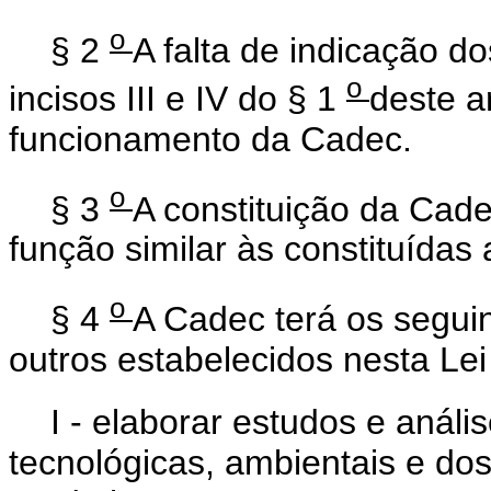
o
§ 2
A falta de indicação d
o
incisos III e IV do § 1
deste a
funcionamento da Cadec.
o
§ 3
A constituição da Cade
função similar às constituídas 
o
§ 4
A Cadec terá os seguin
outros estabelecidos nesta Le
I - elaborar estudos e análi
tecnológicas, ambientais e dos