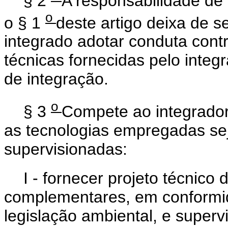
§ 2
A responsabilidade de
o
o § 1
deste artigo deixa de s
integrado adotar conduta cont
técnicas fornecidas pelo integ
de integração.
o
§ 3
Compete ao integrador
as tecnologias empregadas sej
supervisionadas:
I - fornecer projeto técnico
complementares, em conformi
legislação ambiental, e superv